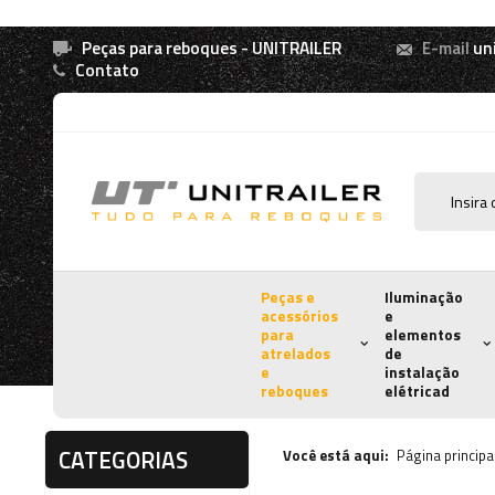
Peças para reboques - UNITRAILER
E-mail
un
Contato
Peças e
Iluminação
acessórios
e
para
elementos
atrelados
de
e
instalação
reboques
elétricad
CATEGORIAS
Você está aqui:
Página principa