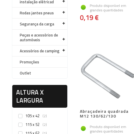
instalação elétricad
Produto disponível em
grandes quantidades
Rodas jantes pneus
0,19 €
Segurança da carga
Peças e acessórios de
automóveis
Acessórios de camping
Promoções
Outlet
ALTURA X
LARGURA
Abraçadeira quadrada
105 x 42
M12 130/62/130
2
115 x 52
2
Produto disponível em
grandes quantidades
115 x 62
1