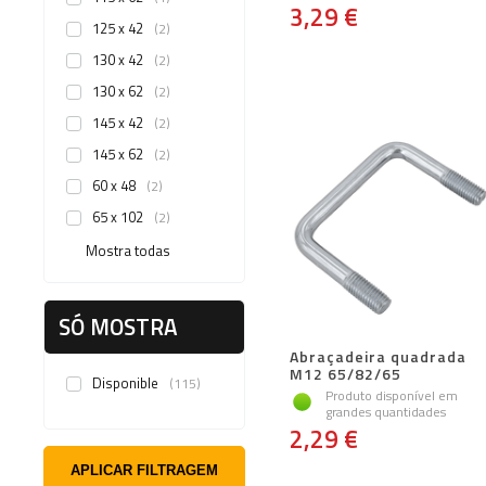
3,29 €
125 x 42
2
130 x 42
2
130 x 62
2
145 x 42
2
145 x 62
2
60 x 48
2
65 x 102
2
Mostra todas
SÓ MOSTRA
Abraçadeira quadrada
M12 65/82/65
Disponible
115
Produto disponível em
grandes quantidades
2,29 €
APLICAR FILTRAGEM