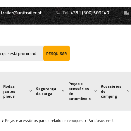
itrailer@unitrailer.pt
Tel:
+351 (300) 509140
PESQUISAR
Peças e
Rodas
Acessórios
Segurança
acessórios
jantes
de
da carga
de
pneus
camping
automóveis
l
Peças e acessórios para atrelados e reboques
Parafusos em U