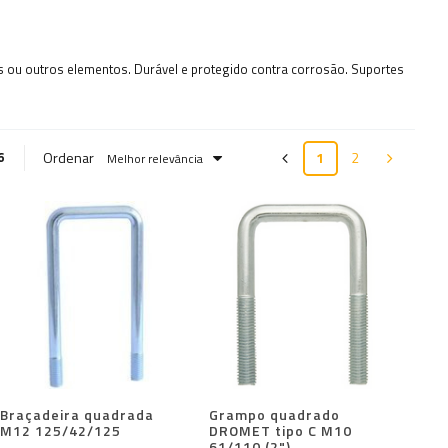
 ou outros elementos. Durável e protegido contra corrosão. Suportes
Ordenar
1
2
6
Melhor relevância
Braçadeira quadrada
Grampo quadrado
M12 125/42/125
DROMET tipo C M10
61/110 (2")