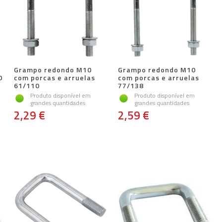
m
Grampo redondo M10
Grampo redondo M10
0
com porcas e arruelas
com porcas e arruelas
61/110
77/138
Produto disponível em
Produto disponível em
grandes quantidades
grandes quantidades
2,29 €
2,59 €