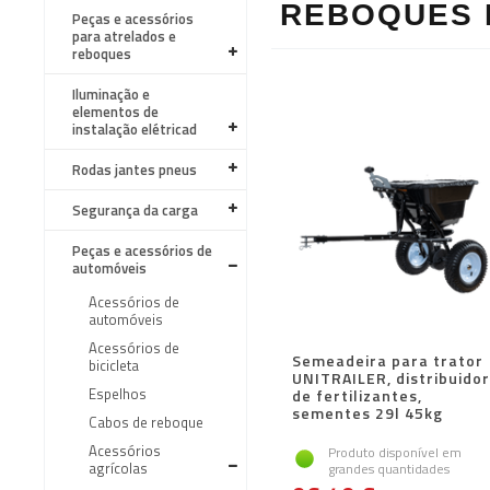
REBOQUES 
Peças e acessórios
para atrelados e
reboques
Iluminação e
elementos de
instalação elétricad
Rodas jantes pneus
Segurança da carga
Peças e acessórios de
automóveis
Acessórios de
automóveis
Acessórios de
Semeadeira para trator
bicicleta
UNITRAILER, distribuidor
Espelhos
de fertilizantes,
sementes 29l 45kg
Cabos de reboque
Acessórios
Produto disponível em
agrícolas
grandes quantidades