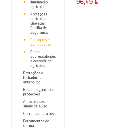
96,49 €
Iluminação
agrícola
Proteções
agrícolas |
chavetas |
Cavilha de
segurança
Reboques e
semeadoras
Peças
sobressalentes
e acessórios
agrícolas
Proteções e
fechaduras
antirroubo
Bolas do gancho e
proteções
Autocolantes |
sinais de aviso
Correntes para neve
Ferramentas de
oficina