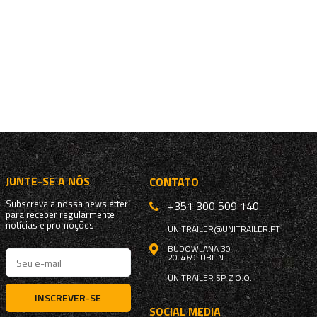
JUNTE-SE A NÓS
CONTATO
Subscreva a nossa newsletter
+351 300 509 140
para receber regularmente
notícias e promoções
UNITRAILER@UNITRAILER.PT
BUDOWLANA 30
20-469
LUBLIN
UNITRAILER SP. Z O.O.
INSCREVER-SE
SOCIAL MEDIA