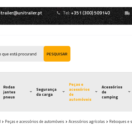
itrailer@unitrailer.pt
Tel:
+351 (300) 509140
PESQUISAR
Peças e
Rodas
Acessórios
Segurança
acessórios
jantes
de
da carga
de
pneus
camping
automóveis
l
Peças e acessórios de automóveis
Acessórios agrícolas
Reboques e 