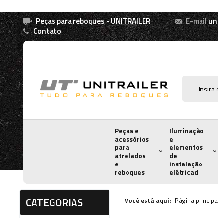
Peças para reboques - UNITRAILER
E-mail
un
Contato
Peças e
Iluminação
acessórios
e
para
elementos
atrelados
de
e
instalação
reboques
elétricad
CATEGORIAS
Você está aqui:
Página principa