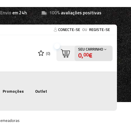
Envio
em 24h
100%
avaliações positivas
CONECTE-SE
OU
REGISTE-SE
SEU CARRINHO
0,
€
(0)
00
Promoções
Outlet
semeadoras