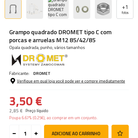
+
1
fotos
Grampo quadrado DROMET tipo C com
porcas e arruelas M12 85/42/85
Opala quadrada, punho, vários tamanhos
Fabricante:
DROMET
Verifique em qual loja você pode ver e compre imediatamente
3,50 €
2,85 €
Preço líquido
Poupa
6.67%
(
0.25
€
), ao comprar em um conjunto.
ADICIONE AO CARRINHO