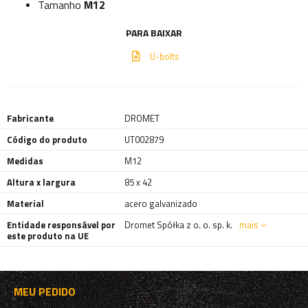
Tamanho
M12
PARA BAIXAR
U-bolts
Fabricante
DROMET
Código do produto
UT002879
Medidas
M12
Altura x largura
85 x 42
Material
acero galvanizado
Entidade responsável por
Dromet Spółka z o. o. sp. k.
mais
este produto na UE
MEU PEDIDO