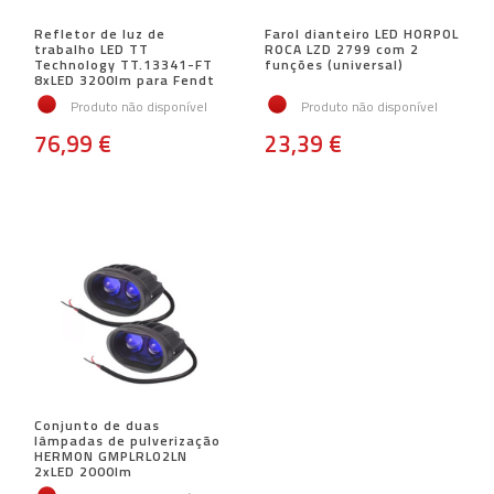
Refletor de luz de
Farol dianteiro LED HORPOL
trabalho LED TT
ROCA LZD 2799 com 2
Technology TT.13341-FT
funções (universal)
8xLED 3200lm para Fendt
Produto não disponível
Produto não disponível
76,99 €
23,39 €
Conjunto de duas
lâmpadas de pulverização
HERMON GMPLRLO2LN
2xLED 2000lm