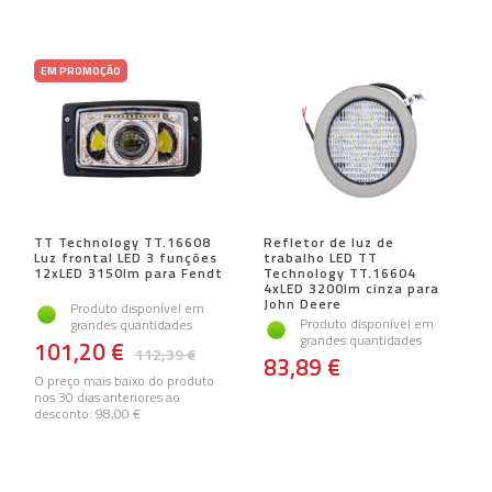
EM PROMOÇÃO
TT Technology TT.16608
Refletor de luz de
Luz frontal LED 3 funções
trabalho LED TT
12xLED 3150lm para Fendt
Technology TT.16604
4xLED 3200lm cinza para
John Deere
Produto disponível em
Produto disponível em
grandes quantidades
grandes quantidades
101,20 €
112,39 €
83,89 €
O preço mais baixo do produto
nos 30 dias anteriores ao
desconto:
98,00 €