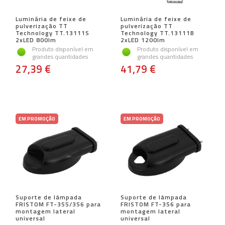
Luminária de feixe de
Luminária de feixe de
pulverização TT
pulverização TT
Technology TT.13111S
Technology TT.13111B
2xLED 800lm
2xLED 1200lm
Produto disponível em
Produto disponível em
grandes quantidades
grandes quantidades
27,39 €
41,79 €
EM PROMOÇÃO
EM PROMOÇÃO
Suporte de lâmpada
Suporte de lâmpada
FRISTOM FT-355/356 para
FRISTOM FT-356 para
montagem lateral
montagem lateral
universal
universal