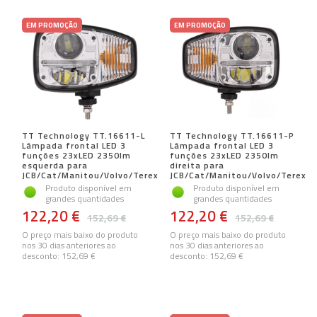
EM PROMOÇÃO
EM PROMOÇÃO
TT Technology TT.16611-L
TT Technology TT.16611-P
Lâmpada frontal LED 3
Lâmpada frontal LED 3
funções 23xLED 2350lm
funções 23xLED 2350lm
esquerda para
direita para
JCB/Cat/Manitou/Volvo/Terex
JCB/Cat/Manitou/Volvo/Terex
Produto disponível em
Produto disponível em
grandes quantidades
grandes quantidades
122,20 €
122,20 €
152,69 €
152,69 €
O preço mais baixo do produto
O preço mais baixo do produto
nos 30 dias anteriores ao
nos 30 dias anteriores ao
desconto:
152,69 €
desconto:
152,69 €