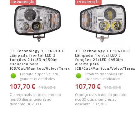
EM PROMOÇÃO
EM PROMOÇÃO
TT Technology TT.16610-L
TT Technology TT.16610-P
Lâmpada frontal LED 3
Lâmpada frontal LED 3
funções 21xLED 4450lm
funções 21xLED 4450lm
esquerda para
direita para
JCB/Cat/Manitou/Volvo/Terex
JCB/Cat/Manitou/Volvo/Terex
Produto disponível em
Produto disponível em
grandes quantidades
grandes quantidades
107,70 €
107,70 €
119,69 €
119,69 €
O preço mais baixo do produto
O preço mais baixo do produto
nos 30 dias anteriores ao
nos 30 dias anteriores ao
desconto:
102,00 €
desconto:
102,00 €