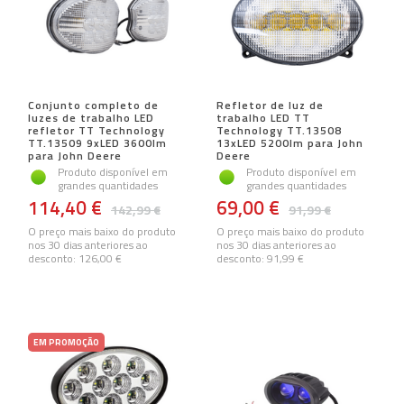
Conjunto completo de
Refletor de luz de
luzes de trabalho LED
trabalho LED TT
refletor TT Technology
Technology TT.13508
TT.13509 9xLED 3600lm
13xLED 5200lm para John
para John Deere
Deere
Produto disponível em
Produto disponível em
grandes quantidades
grandes quantidades
114,40 €
69,00 €
142,99 €
91,99 €
O preço mais baixo do produto
O preço mais baixo do produto
nos 30 dias anteriores ao
nos 30 dias anteriores ao
desconto:
126,00 €
desconto:
91,99 €
EM PROMOÇÃO