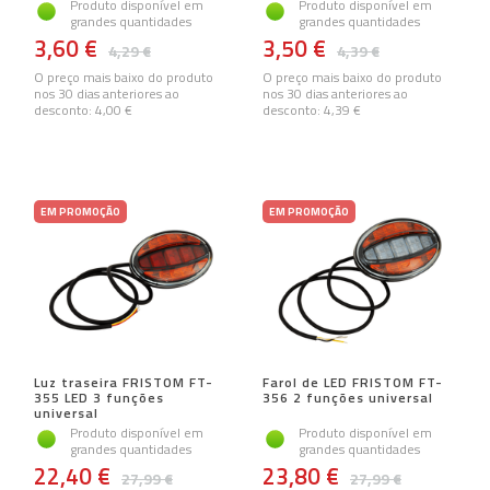
Produto disponível em
Produto disponível em
grandes quantidades
grandes quantidades
3,60 €
3,50 €
4,29 €
4,39 €
O preço mais baixo do produto
O preço mais baixo do produto
nos 30 dias anteriores ao
nos 30 dias anteriores ao
desconto:
4,00 €
desconto:
4,39 €
EM PROMOÇÃO
EM PROMOÇÃO
Luz traseira FRISTOM FT-
Farol de LED FRISTOM FT-
355 LED 3 funções
356 2 funções universal
universal
Produto disponível em
Produto disponível em
grandes quantidades
grandes quantidades
22,40 €
23,80 €
27,99 €
27,99 €