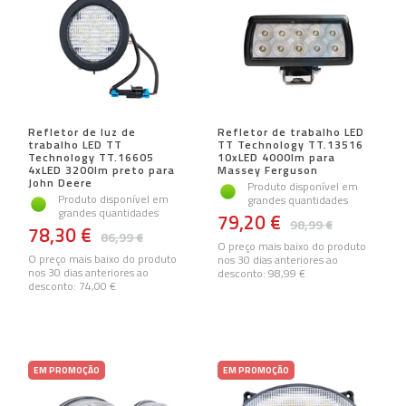
Refletor de luz de
Refletor de trabalho LED
trabalho LED TT
TT Technology TT.13516
Technology TT.16605
10xLED 4000lm para
4xLED 3200lm preto para
Massey Ferguson
John Deere
Produto disponível em
Produto disponível em
grandes quantidades
grandes quantidades
79,20 €
98,99 €
78,30 €
86,99 €
O preço mais baixo do produto
O preço mais baixo do produto
nos 30 dias anteriores ao
nos 30 dias anteriores ao
desconto:
98,99 €
desconto:
74,00 €
EM PROMOÇÃO
EM PROMOÇÃO