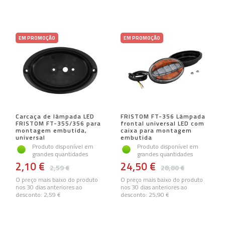
EM PROMOÇÃO
EM PROMOÇÃO
Carcaça de lâmpada LED
FRISTOM FT-356 Lâmpada
FRISTOM FT-355/356 para
frontal universal LED com
montagem embutida,
caixa para montagem
universal
embutida
Produto disponível em
Produto disponível em
grandes quantidades
grandes quantidades
2,10 €
24,50 €
2,59 €
28,80 €
O preço mais baixo do produto
O preço mais baixo do produto
nos 30 dias anteriores ao
nos 30 dias anteriores ao
desconto:
2,59 €
desconto:
25,90 €