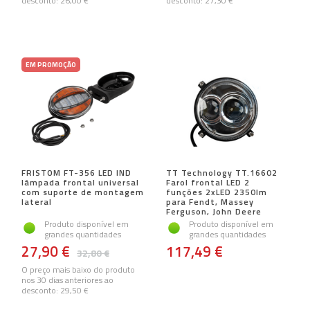
desconto:
26,00 €
desconto:
27,30 €
EM PROMOÇÃO
FRISTOM FT-356 LED IND
TT Technology TT.16602
lâmpada frontal universal
Farol frontal LED 2
com suporte de montagem
funções 2xLED 2350lm
lateral
para Fendt, Massey
Ferguson, John Deere
Produto disponível em
Produto disponível em
grandes quantidades
grandes quantidades
27,90 €
117,49 €
32,80 €
O preço mais baixo do produto
nos 30 dias anteriores ao
desconto:
29,50 €