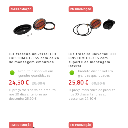
EM PROMOÇÃO
EM PROMOÇÃO
Luz traseira universal LED
Luz traseira universal LED
FRISTOM FT-355 com caixa
FRISTOM FT-355 com
de montagem embutida
suporte de montagem
lateral
Produto disponível em
Produto disponível em
grandes quantidades
grandes quantidades
24,50 €
25,80 €
28,80 €
30,30 €
O preço mais baixo do produto
O preço mais baixo do produto
nos 30 dias anteriores ao
nos 30 dias anteriores ao
desconto:
25,90 €
desconto:
27,30 €
EM PROMOÇÃO
EM PROMOÇÃO