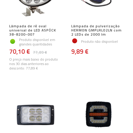
Lâmpada de ré oval
Lâmpada de pulverização
universal de LED ASPÖCK
HERMON GMPLRLO2LN com
38-8200-007
2 LEDs de 2000 lm
Produto disponível em
Produto não disponível
grandes quantidades
70,10 €
9,89 €
77,89 €
O preço mais baixo do produto
nos 30 dias anteriores ao
desconto:
77,89 €