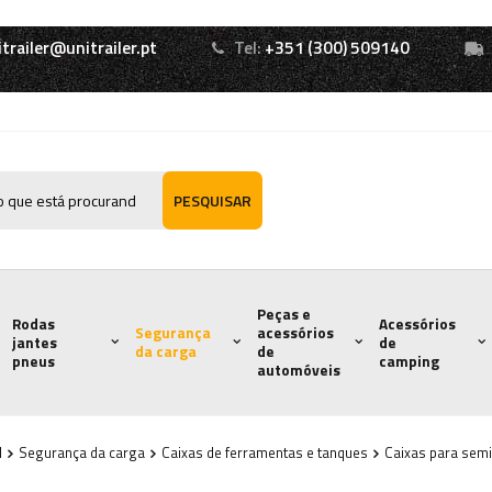
itrailer@unitrailer.pt
Tel:
+351 (300) 509140
PESQUISAR
Peças e
Rodas
Acessórios
Segurança
acessórios
jantes
de
da carga
de
pneus
camping
automóveis
l
Segurança da carga
Caixas de ferramentas e tanques
Caixas para semi