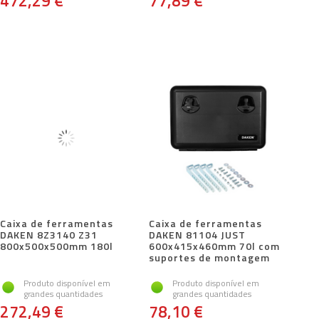
472,29 €
77,89 €
Caixa de ferramentas
Caixa de ferramentas
DAKEN 8Z3140 Z31
DAKEN 81104 JUST
800x500x500mm 180l
600x415x460mm 70l com
suportes de montagem
Produto disponível em
Produto disponível em
grandes quantidades
grandes quantidades
272,49 €
78,10 €