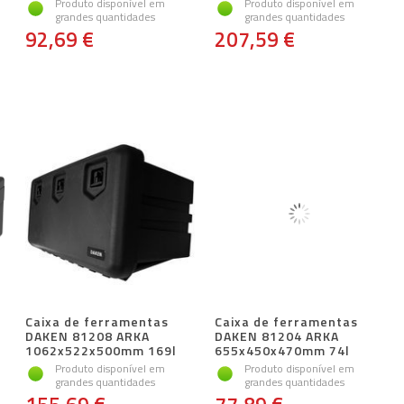
Produto disponível em
Produto disponível em
grandes quantidades
grandes quantidades
92,69 €
207,59 €
Caixa de ferramentas
Caixa de ferramentas
DAKEN 81208 ARKA
DAKEN 81204 ARKA
1062x522x500mm 169l
655x450x470mm 74l
Produto disponível em
Produto disponível em
grandes quantidades
grandes quantidades