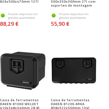
826x500x470mm 127l
500x350x300mm 27l com
suportes de montagem
Produto disponível em
Produto disponível em
grandes quantidades
grandes quantidades
88,29 €
55,90 €
Caixa de ferramentas
Caixa de ferramentas
DAKEN 81000 WELVET
DAKEN 81206 ARKA
410x348x340mm 28,8l
858x522x500mm 134l