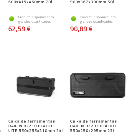
600x415x460mm 70l
900x367x300mm 58l
Produto disponível em
Produto disponível em
grandes quantidades
grandes quantidades
62,59 €
90,89 €
Caixa de ferramentas
Caixa de ferramentas
DAKEN 82210 BLACKIT
DAKEN 82202 BLACKIT
m
LITE 550x255x310mm 24l
550x250x295mm 23l