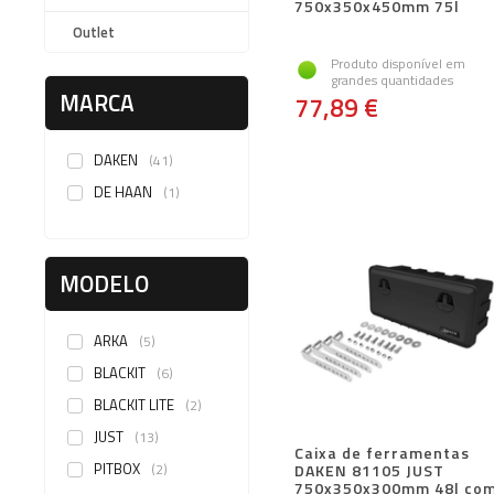
750x350x450mm 75l
Outlet
Produto disponível em
grandes quantidades
MARCA
77,89 €
DAKEN
41
DE HAAN
1
MODELO
ARKA
5
BLACKIT
6
BLACKIT LITE
2
JUST
13
Caixa de ferramentas
PITBOX
2
DAKEN 81105 JUST
750x350x300mm 48l co