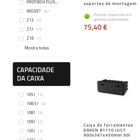
PROFIBOX PLUS
1
suportes de montagem
WELVET
4
Produto disponível em
grandes quantidades
Z13
2
75,40 €
Z17
1
Z18
1
Mostra todas
CAPACIDADE
DA CAIXA
105 l
1
108,5 l
2
108 l
3
109 l
1
Caixa de ferramentas
DAKEN 81110 JUST
120 l
1
900x367x450mm 90l
127 l
2