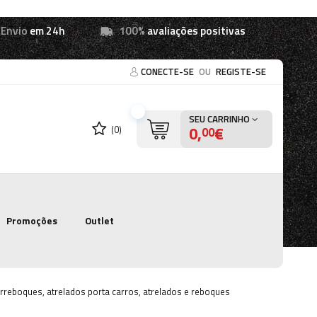
Envio
em 24h
100%
avaliações positivas
CONECTE-SE
OU
REGISTE-SE
SEU CARRINHO
0,
€
(0)
00
Promoções
Outlet
rreboques, atrelados porta carros, atrelados e reboques