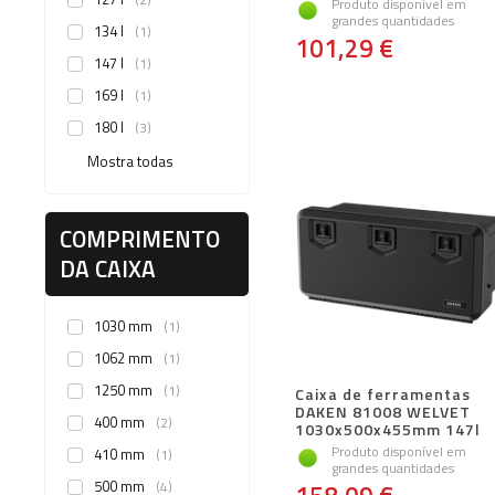
Produto disponível em
grandes quantidades
134 l
1
101,29 €
147 l
1
169 l
1
180 l
3
Mostra todas
COMPRIMENTO
DA CAIXA
1030 mm
1
1062 mm
1
1250 mm
1
Caixa de ferramentas
DAKEN 81008 WELVET
400 mm
2
1030x500x455mm 147l
Produto disponível em
410 mm
1
grandes quantidades
500 mm
4