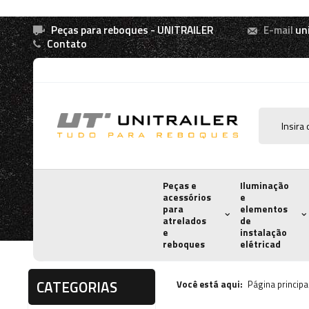
Peças para reboques - UNITRAILER
E-mail
un
Contato
Peças e
Iluminação
acessórios
e
para
elementos
atrelados
de
e
instalação
reboques
elétricad
CATEGORIAS
Você está aqui:
Página principa