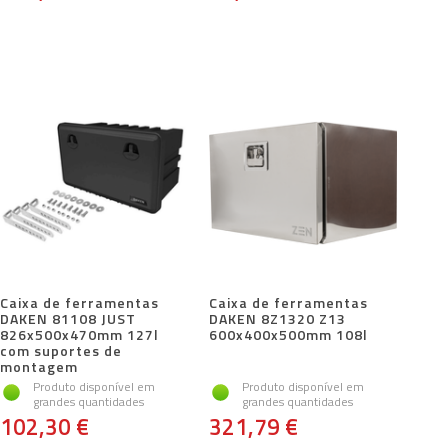
Caixa de ferramentas
Caixa de ferramentas
DAKEN 81108 JUST
DAKEN 8Z1320 Z13
826x500x470mm 127l
600x400x500mm 108l
com suportes de
montagem
Produto disponível em
Produto disponível em
grandes quantidades
grandes quantidades
102,30 €
321,79 €