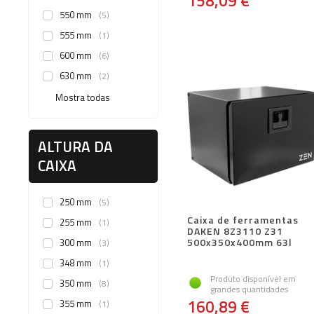
158,09 €
550 mm
5
555 mm
1
600 mm
6
630 mm
2
Mostra todas
ALTURA DA
CAIXA
250 mm
5
Caixa de ferramentas
255 mm
1
DAKEN 8Z3110 Z31
500x350x400mm 63l
300 mm
3
348 mm
1
Produto disponível em
350 mm
8
grandes quantidades
160,89 €
355 mm
1