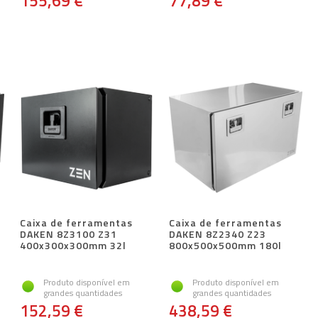
155,69 €
77,89 €
Caixa de ferramentas
Caixa de ferramentas
DAKEN 8Z3100 Z31
DAKEN 8Z2340 Z23
400x300x300mm 32l
800x500x500mm 180l
Produto disponível em
Produto disponível em
grandes quantidades
grandes quantidades
152,59 €
438,59 €