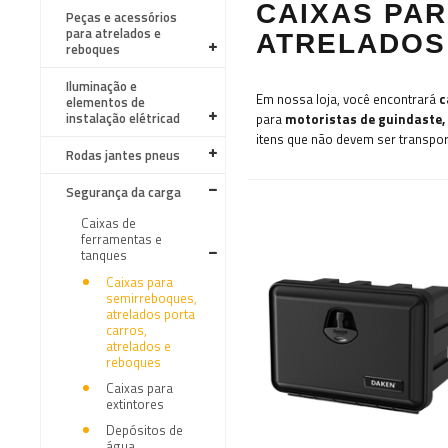
CAIXAS PA
Peças e acessórios
para atrelados e
ATRELADOS
reboques
Iluminação e
Em nossa loja, você encontrará
c
elementos de
instalação elétricad
para
motoristas de guindaste,
itens que não devem ser transpor
Rodas jantes pneus
Segurança da carga
Caixas de
ferramentas e
tanques
Caixas para
semirreboques,
atrelados porta
carros,
atrelados e
reboques
Caixas para
extintores
Depósitos de
água