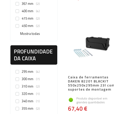
367 mm
2
400 mm
4
415 mm
2
450 mm
2
Mostra todas
PROFUNDIDADE
DA CAIXA
295 mm
4
Caixa de ferramentas
300 mm
7
DAKEN 82201 BLACKIT
550x250x295mm 23l co
310 mm
2
suportes de montagem
320 mm
1
Produto disponível em
340 mm
1
grandes quantidades
67,40 €
355 mm
2