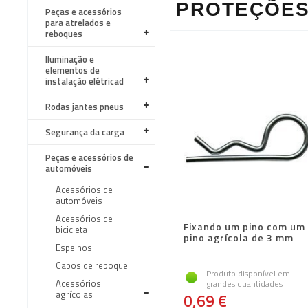
PROTEÇÕES 
Peças e acessórios
para atrelados e
reboques
Iluminação e
elementos de
instalação elétricad
Rodas jantes pneus
Segurança da carga
Peças e acessórios de
automóveis
Acessórios de
automóveis
Acessórios de
Fixando um pino com um
bicicleta
pino agrícola de 3 mm
Espelhos
Cabos de reboque
Produto disponível em
Acessórios
grandes quantidades
agrícolas
0,69 €