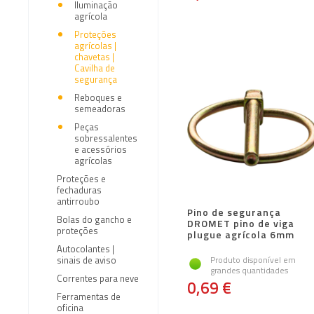
Iluminação
agrícola
Proteções
agrícolas |
chavetas |
Cavilha de
segurança
Reboques e
semeadoras
Peças
sobressalentes
e acessórios
agrícolas
Proteções e
fechaduras
antirroubo
Pino de segurança
Bolas do gancho e
DROMET pino de viga
proteções
plugue agrícola 6mm
Autocolantes |
sinais de aviso
Produto disponível em
grandes quantidades
Correntes para neve
0,69 €
Ferramentas de
oficina