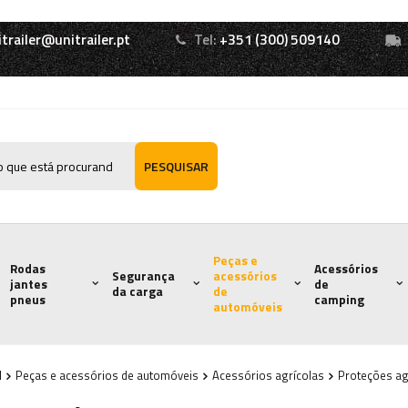
itrailer@unitrailer.pt
Tel:
+351 (300) 509140
PESQUISAR
Peças e
Rodas
Acessórios
Segurança
acessórios
jantes
de
da carga
de
pneus
camping
automóveis
l
Peças e acessórios de automóveis
Acessórios agrícolas
Proteções agr