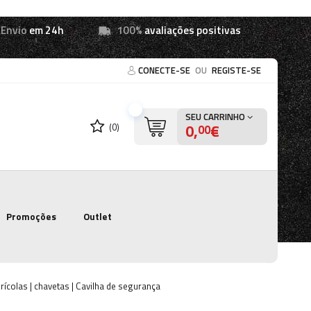
Envio
em 24h
100%
avaliações positivas
CONECTE-SE
OU
REGISTE-SE
SEU CARRINHO
0,
€
(0)
00
Promoções
Outlet
ícolas | chavetas | Cavilha de segurança