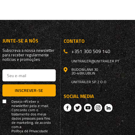
JUNTE-SE A NÓS
CONTATO
Subscreva a nossa newsletter
+351 300 509 140
para receber regularmente
notícias e promoções
UNITRAILER@UNITRAILER.PT
BUDOWLANA 30
20-469
LUBLIN
UNITRAILER SP. Z O.O.
INSCREVER-SE
SOCIAL MEDIA
Desejo receber o
newsletter pelo e-mail.
Concordo com o
tratamento dos meus
dados pessoais para fins
de marketing, de acordo
com a
Política de Privacidade