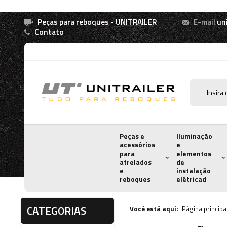
Peças para reboques - UNITRAILER
E-mail
un
Contato
Peças e
Iluminação
acessórios
e
para
elementos
atrelados
de
e
instalação
reboques
elétricad
CATEGORIAS
Você está aqui:
Página principa