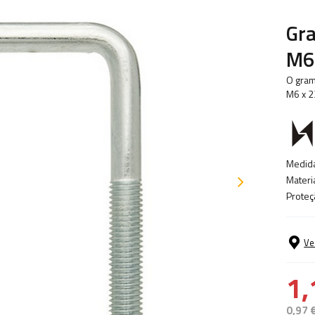
Gr
M6 
O gram
M6 x 2
Medida
Materia
Proteç
Ve
1,
0,97 