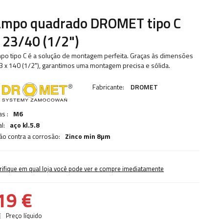
ampo quadrado DROMET tipo C
23/40 (1/2")
po tipo C é a solução de montagem perfeita. Graças às dimensões
3 x 140 (1/2"), garantimos uma montagem precisa e sólida.
Fabricante:
DROMET
s :
M6
l:
aço kl.5.8
ão contra a corrosão:
Zinco min 8µm
rifique em qual loja você pode ver e compre imediatamente
19 €
€
Preço líquido