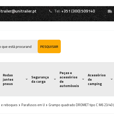
itrailer@unitrailer.pt
Tel:
+351 (300) 509140
PESQUISAR
Peças e
Rodas
Acessórios
Segurança
acessórios
jantes
de
da carga
de
pneus
camping
automóveis
s e reboques
Parafusos em U
Grampo quadrado DROMET tipo C M6 23/40 (