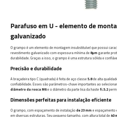
Parafuso em U - elemento de mont
galvanizado
O grampo é um elemento de montagem insubstituível que possui caracte
revestimento galvanizado com espessura mínima de
8µm
garante prot
durabilidade. Graças a isso, o grampo é uma estrutura sólida e confiá
Precisão e durabilidade
A braçadeira tipo C (quadrada) é feita de aço classe
5.8
de alta qualidad
confiabilidade. Esses são parâmetros-chave importantes ao selecion
diâmetro da rosca M6
e o ​​diâmetro da parte lisa da haste
fi.5.2
permi
Dimensões perfeitas para instalação eficiente
O grampo, com espaçamento de instalação
de 23 mm
e espaçamento e
em diversas estruturas. Seu pequeno tamanho, com altura total de
40