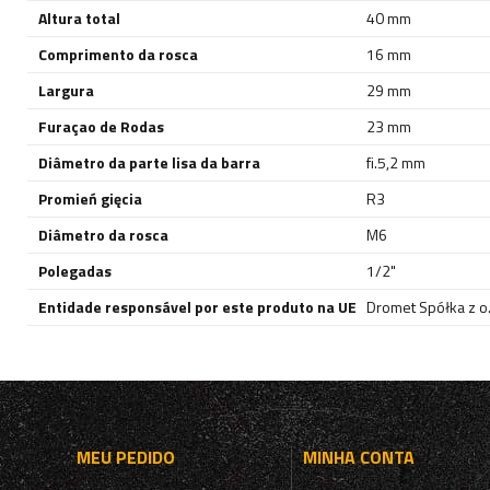
Altura total
40 mm
Comprimento da rosca
16 mm
Largura
29 mm
Furaçao de Rodas
23 mm
Diâmetro da parte lisa da barra
fi.5,2 mm
Promień gięcia
R3
Diâmetro da rosca
M6
Polegadas
1/2"
Entidade responsável por este produto na UE
Dromet Spółka z o. 
MEU PEDIDO
MINHA CONTA