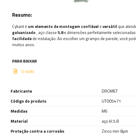
Resumo:
Cybant é
um elemento de montagem confiável
e
versátil
que atende
galvanizado
, aço classe
5.8
e dimensões perfeitamente selecionada
facilidade
de instalação. Ao escolher um grampo de parede, você pode
muitos anos.
PARA BAIXAR
U-bolts
Fabricante
DROMET
Código do produto
UT005471
Medidas
M6
Material
aço kl.5.8
Proteção contra a corrosão
Zinco min 8µm