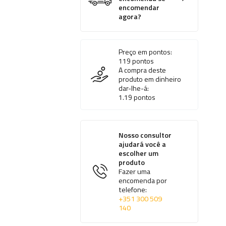
encomendar
agora?
Preço em pontos:
119
pontos
A compra deste
produto em dinheiro
dar-lhe-á:
1.19
pontos
Nosso consultor
ajudará você a
escolher um
produto
Fazer uma
encomenda por
telefone:
+351 300 509
140