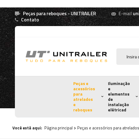
Peças para reboques - UNITRAILER
E-mail
un
Contato
Peças e
Iluminação
acessórios
e
para
elementos
atrelados
de
e
instalação
reboques
elétricad
Você está aqui:
Página principal
Peças e acessórios para atrelado