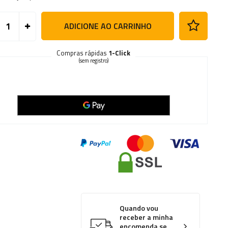
ADICIONE AO CARRINHO
Compras rápidas
1-Click
(sem registro)
Quando vou
receber a minha
encomenda se