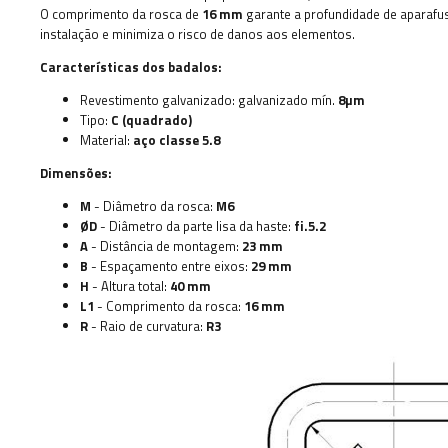
O comprimento da rosca de
16 mm
garante a profundidade de aparafu
instalação e minimiza o risco de danos aos elementos.
Características dos badalos:
Revestimento galvanizado: galvanizado mín.
8µm
Tipo:
C (quadrado)
Material:
aço classe 5.8
Dimensões:
M
- Diâmetro da rosca:
M6
ØD
- Diâmetro da parte lisa da haste:
fi.5.2
A
- Distância de montagem:
23 mm
B
- Espaçamento entre eixos:
29 mm
H
- Altura total:
40 mm
L1
- Comprimento da rosca:
16 mm
R
- Raio de curvatura:
R3