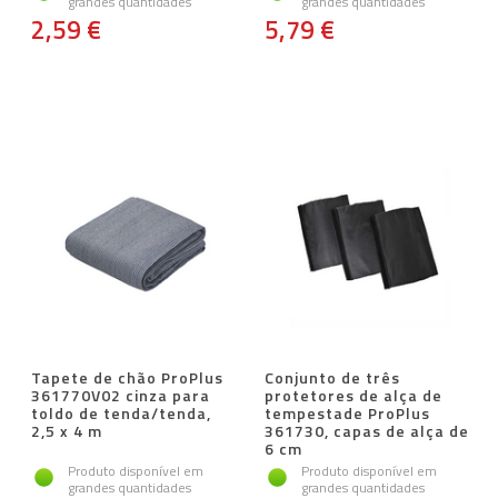
grandes quantidades
grandes quantidades
2,59 €
5,79 €
Tapete de chão ProPlus
Conjunto de três
361770V02 cinza para
protetores de alça de
toldo de tenda/tenda,
tempestade ProPlus
2,5 x 4 m
361730, capas de alça de
6 cm
Produto disponível em
Produto disponível em
grandes quantidades
grandes quantidades