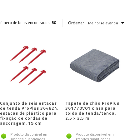
Ordenar
úmero de bens encontrados:
30
Melhor relevância
Conjunto de seis estacas
Tapete de chão ProPlus
de tenda ProPlus 364824,
361770V01 cinza para
estacas de plástico para
toldo de tenda/tenda,
fixação de cordas de
2,5 x 3,5 m
ancoragem, 19 cm
Produto disponível em
Produto disponível em
grandes quantidades
grandes quantidades