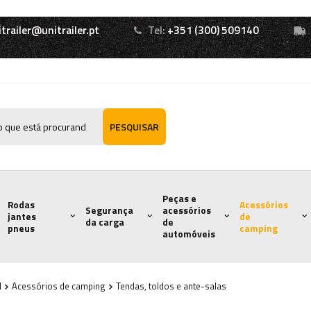
itrailer@unitrailer.pt
Tel:
+351 (300) 509140
PESQUISAR
Peças e
Rodas
Acessórios
Segurança
acessórios
jantes
de
da carga
de
pneus
camping
automóveis
l
Acessórios de camping
Tendas, toldos e ante-salas