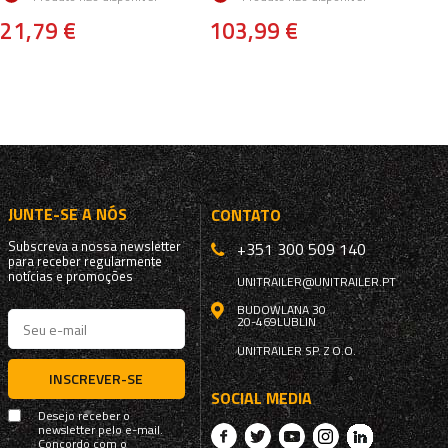
21,79 €
103,99 €
JUNTE-SE A NÓS
CONTATO
Subscreva a nossa newsletter
+351 300 509 140
para receber regularmente
notícias e promoções
UNITRAILER@UNITRAILER.PT
BUDOWLANA 30
20-469
LUBLIN
UNITRAILER SP. Z O.O.
INSCREVER-SE
SOCIAL MEDIA
Desejo receber o
newsletter pelo e-mail.
Concordo com o