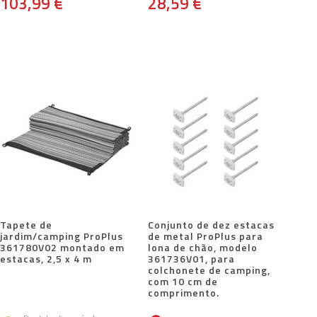
103,99 €
28,59 €
Tapete de
Conjunto de dez estacas
jardim/camping ProPlus
de metal ProPlus para
361780V02 montado em
lona de chão, modelo
estacas, 2,5 x 4 m
361736V01, para
colchonete de camping,
com 10 cm de
comprimento.