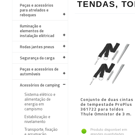
TENDAS, TO
Peças e acessórios
para atrelados e
reboques
Iluminação e
elementos de
instalação elétricad
Rodas jantes pneus
Segurança da carga
Peças e acessórios de
automóveis
Acessórios de camping
Sistema elétrico e
alimentação de
Conjunto de duas cintas
energia em
de tempestade ProPlus
campismo
361722 para toldos
Thule Omnistor de 3 m.
Estabilização e
nivelamento
Transporte, fixação
Produto disponível em
e arrumação
grandes quantidades