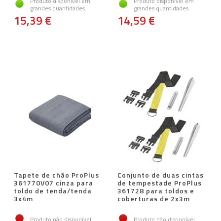
Produto disponível em
Produto disponível em
grandes quantidades
grandes quantidades
15,39 €
14,59 €
Tapete de chão ProPlus
Conjunto de duas cintas
e
361770V07 cinza para
de tempestade ProPlus
toldo de tenda/tenda
361728 para toldos e
3x4m
coberturas de 2x3m
Produto não disponível
Produto não disponível