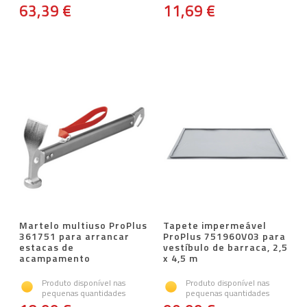
63,39 €
11,69 €
Martelo multiuso ProPlus
Tapete impermeável
361751 para arrancar
ProPlus 751960V03 para
estacas de
vestíbulo de barraca, 2,5
acampamento
x 4,5 m
Produto disponível nas
Produto disponível nas
pequenas quantidades
pequenas quantidades