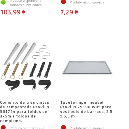
Produto disponível em
Produto não disponível
grandes quantidades
103,99 €
7,29 €
Conjunto de três cintas
Tapete impermeável
de tempestade ProPlus
ProPlus 751960V05 para
361724 para toldos de
vestíbulo de barraca, 2,5
3x5m e toldos de
x 5,5 m
campismo.
Produto não disponível
Produto não disponível