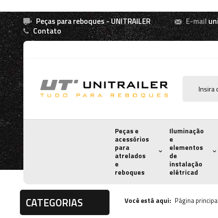
Peças para reboques - UNITRAILER
E-mail
un
Contato
Peças e
Iluminação
acessórios
e
para
elementos
atrelados
de
e
instalação
reboques
elétricad
CATEGORIAS
Você está aqui:
Página principa