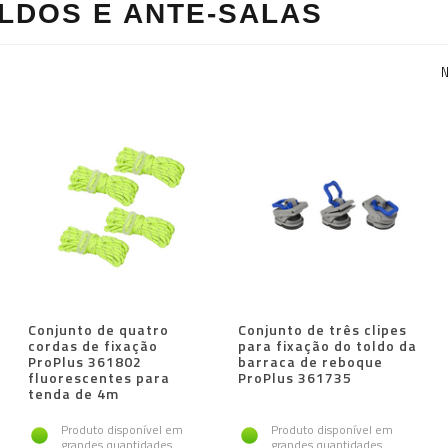
LDOS E ANTE-SALAS
N
Conjunto de quatro
Conjunto de três clipes
cordas de fixação
para fixação do toldo da
ProPlus 361802
barraca de reboque
fluorescentes para
ProPlus 361735
tenda de 4m
Produto disponível em
Produto disponível em
grandes quantidades
grandes quantidades