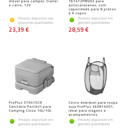
móvel para camper, trailer
761472PMV02 para
e carro, 12V
autocaravanas, com
capacidade para 8 pratos
e 6 copos.
Produto disponível nas
Produto disponível em
pequenas quantidades
grandes quantidades
23,39 €
28,59 €
ProPlus 370415CR
Cesto dobrável para roupa
Sanitário Portátil para
suja ProPlus 360814V01,
Camping Cinza 10L/10L
ideal para viagens e
acampamentos.
Produto disponível em
Produto disponível em
grandes quantidades
grandes quantidades