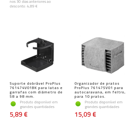
nos 30 dias anteriores ao
desconto:
4,89 €
Suporte dobrável ProPlus
Organizador de pratos
761474V01BK para latas e
ProPlus 761475V01 para
garrafas com diâmetro de
autocaravana, em feltro,
58 a 98 mm.
para 10 pratos.
Produto disponível em
Produto disponível em
grandes quantidades
grandes quantidades
5,89 €
15,09 €