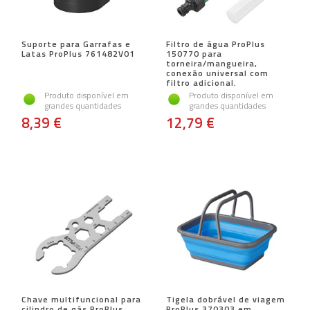
Suporte para Garrafas e
Filtro de água ProPlus
Latas ProPlus 761482V01
150770 para
torneira/mangueira,
conexão universal com
filtro adicional.
Produto disponível em
Produto disponível em
grandes quantidades
grandes quantidades
8,39 €
12,79 €
Chave multifuncional para
Tigela dobrável de viagem
cilindro de gás ProPlus
ProPlus 370303 em