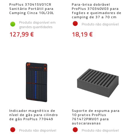
ProPlus 370415V01CR
Para-brisa dobrável
Sanitário Portátil para
ProPlus 370340V03 para
Camping Cinza 10L/20L
fogões e queimadores de
camping de 37 a 70 cm
Produto disponível em
Produto não disponível
grandes quantidades
127,99 €
18,19 €
Indicador magnético de
Suporte de espuma para
nível de gás para cilindro
10 pratos ProPlus
de gás ProPlus 770449
761472PMV01 para
autocaravanas
Produto não disponível
Produto não disponível