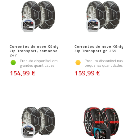
Correntes de neve König
Correntes de neve König
Zip Transport, tamanho
Zip Transport gr. 255
247
Produto disponível em
Produto disponível nas
grandes quantidades
pequenas quantidades
154,99 €
159,99 €