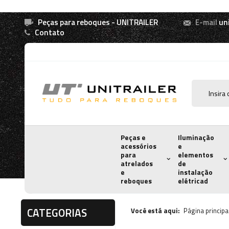
Peças para reboques - UNITRAILER
E-mail
un
Contato
Peças e
Iluminação
acessórios
e
para
elementos
atrelados
de
e
instalação
reboques
elétricad
CATEGORIAS
Você está aqui:
Página principa