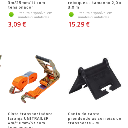
3m/25mm/1t com
reboques - tamanho 2,0 x
tensionador
3,0 m
Produto disponível em
Produto disponível em
grandes quantidades
grandes quantidades
3,09 €
15,29 €
Cinta transportadora
Canto do canto
laranja UNITRAILER
prendendo as correias de
4m/50mm/5t com
transporte - M
tensionador