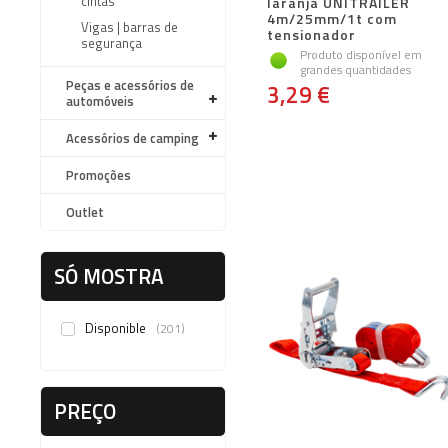
cintas
laranja UNITRAILER
4m/25mm/1t com
Vigas | barras de
tensionador
segurança
Produto disponível em
grandes quantidades
Peças e acessórios de
3,29 €
automóveis
Acessórios de camping
Promoções
Outlet
SÓ MOSTRA
Disponible
201
PREÇO