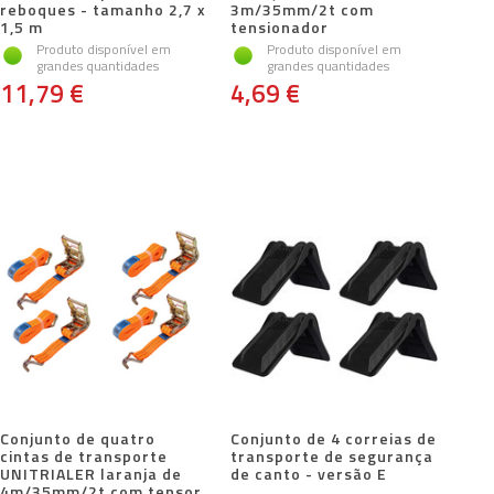
reboques - tamanho 2,7 x
3m/35mm/2t com
1,5 m
tensionador
Produto disponível em
Produto disponível em
grandes quantidades
grandes quantidades
11,79 €
4,69 €
Conjunto de quatro
Conjunto de 4 correias de
cintas de transporte
transporte de segurança
UNITRIALER laranja de
de canto - versão E
4m/35mm/2t com tensor.