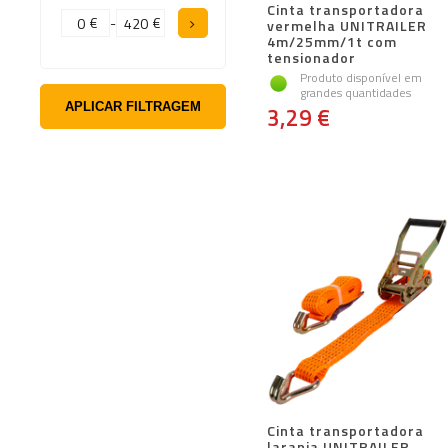
Cinta transportadora
€
-
€
vermelha UNITRAILER
4m/25mm/1t com
tensionador
Produto disponível em
grandes quantidades
APLICAR FILTRAGEM
3,29 €
Cinta transportadora
laranja UNITRAILER