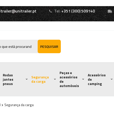
itrailer@unitrailer.pt
Tel:
+351 (300) 509140
PESQUISAR
Peças e
Rodas
Acessórios
Segurança
acessórios
jantes
de
da carga
de
pneus
camping
automóveis
l
Segurança da carga