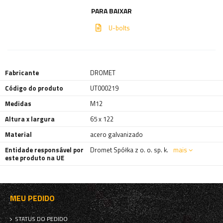
PARA BAIXAR
U-bolts
Fabricante
DROMET
Código do produto
UT000219
Medidas
M12
Altura x largura
65 x 122
Material
acero galvanizado
Entidade responsável por
Dromet Spółka z o. o. sp. k.
mais
este produto na UE
MEU PEDIDO
STATUS DO PEDIDO