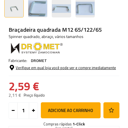
Braçadeira quadrada M12 65/122/65
Spinner quadrado, abraço, vários tamanhos
Fabricante:
DROMET
Verifique em qual loja você pode ver e compre imediatamente
2,59 €
2,11 €
Preço líquido
ADICIONE AO CARRINHO
Compras rápidas
1-Click