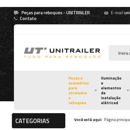
Peças para reboques - UNITRAILER
E-mail
un
Contato
Peças e
Iluminação
acessórios
e
para
elementos
atrelados
de
e
instalação
reboques
elétricad
CATEGORIAS
Você está aqui:
Página principa