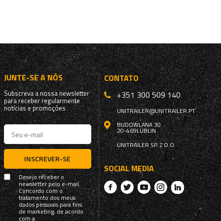
JUNTE-SE A NÓS
CONTATO
Subscreva a nossa newsletter
+351 300 509 140
para receber regularmente
notícias e promoções
UNITRAILER@UNITRAILER.PT
BUDOWLANA 30
20-469
LUBLIN
UNITRAILER SP. Z O.O.
INSCREVER-SE
SOCIAL MEDIA
Desejo receber o
newsletter pelo e-mail.
Concordo com o
tratamento dos meus
dados pessoais para fins
de marketing, de acordo
com a