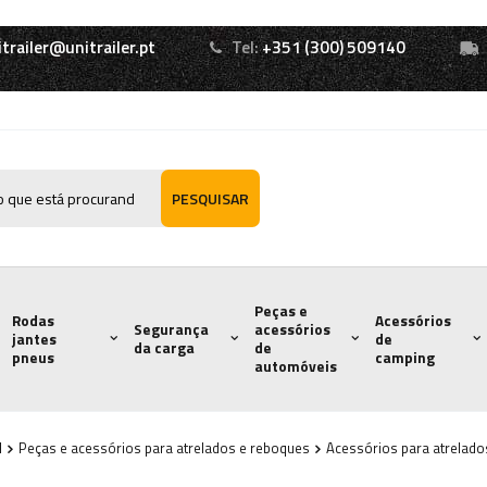
itrailer@unitrailer.pt
Tel:
+351 (300) 509140
PESQUISAR
Peças e
Rodas
Acessórios
Segurança
acessórios
jantes
de
da carga
de
pneus
camping
automóveis
l
Peças e acessórios para atrelados e reboques
Acessórios para atrelado