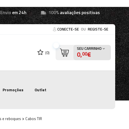
Envio
em 24h
100%
avaliações positivas
CONECTE-SE
OU
REGISTE-SE
SEU CARRINHO
0,
€
(0)
00
Promoções
Outlet
s e reboques
Cabos TIR