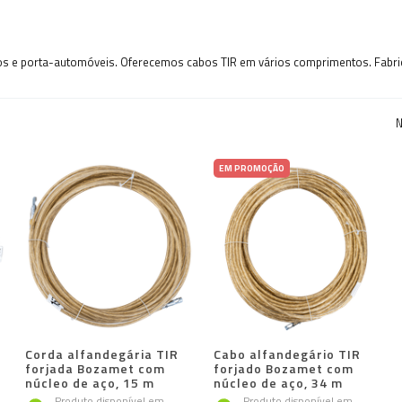
s e porta-automóveis. Oferecemos cabos TIR em vários comprimentos. Fabr
N
EM PROMOÇÃO
Corda alfandegária TIR
Cabo alfandegário TIR
forjada Bozamet com
forjado Bozamet com
núcleo de aço, 15 m
núcleo de aço, 34 m
Produto disponível em
Produto disponível em