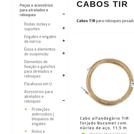
CABOS TIR
Peças e acessórios
para atrelados e
reboques
Cabos TIR
para reboques pesado
Rodas Jockey e
suportes
Engates e engates
de inércia
Eixos e elementos
de suspensão
Elementos de
fixação e ganchos
para atrelados e
reboques
Parafusos em U
Acessórios para
atrelados e
reboques
Proteções
antirroubos |
Cabo alfandegário TIR
bloqueios de
forjado Bozamet com
engates
núcleo de aço, 11,5 m
Rolos e
Produto disponível em