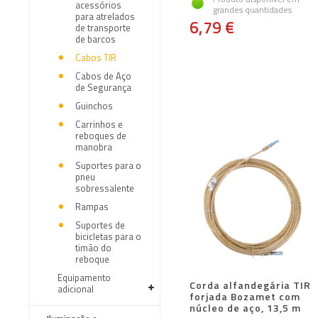
acessórios
grandes quantidades
para atrelados
6,79 €
de transporte
de barcos
Cabos TIR
Cabos de Aço
de Segurança
Guinchos
Carrinhos e
reboques de
manobra
Suportes para o
pneu
sobressalente
Rampas
Suportes de
bicicletas para o
timão do
reboque
Equipamento
Corda alfandegária TIR
adicional
forjada Bozamet com
núcleo de aço, 13,5 m