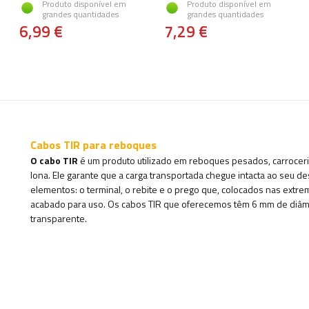
Produto disponível em
Produto disponível em
grandes quantidades
grandes quantidades
6,99 €
7,29 €
Cabos TIR para reboques
O cabo TIR
é um produto utilizado em reboques pesados, carroce
lona. Ele garante que a carga transportada chegue intacta ao seu d
elementos: o terminal, o rebite e o prego que, colocados nas extr
acabado para uso. Os cabos TIR que oferecemos têm 6 mm de diâm
transparente.