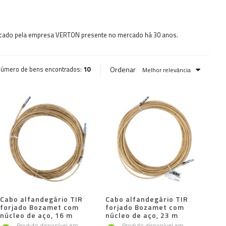
icado pela empresa
VERTON
presente no mercado há 30 anos.
Ordenar
úmero de bens encontrados:
10
Melhor relevância
Cabo alfandegário TIR
Cabo alfandegário TIR
forjado Bozamet com
forjado Bozamet com
núcleo de aço, 16 m
núcleo de aço, 23 m
Produto disponível em
Produto disponível em