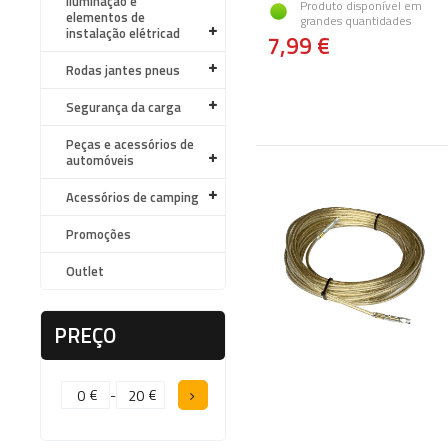
Iluminação e
Produto disponível em
elementos de
grandes quantidades
instalação elétricad
7,99 €
Rodas jantes pneus
Segurança da carga
Peças e acessórios de
automóveis
Acessórios de camping
Promoções
Outlet
PREÇO
€
-
€