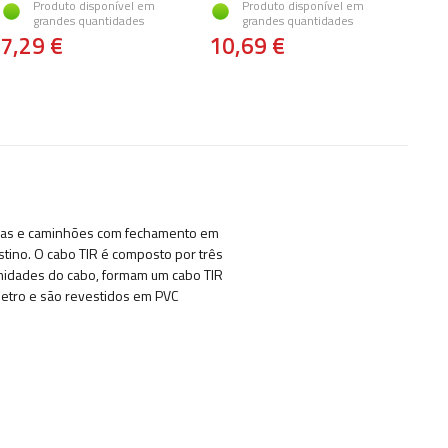
Produto disponível em
Produto disponível em
grandes quantidades
grandes quantidades
7,29 €
10,69 €
rias e caminhões com fechamento em
estino. O cabo TIR é composto por três
emidades do cabo, formam um cabo TIR
etro e são revestidos em PVC