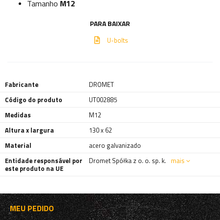
Tamanho
M12
PARA BAIXAR
U-bolts
Fabricante
DROMET
Código do produto
UT002885
Medidas
M12
Altura x largura
130 x 62
Material
acero galvanizado
Entidade responsável por
Dromet Spółka z o. o. sp. k.
mais
este produto na UE
MEU PEDIDO