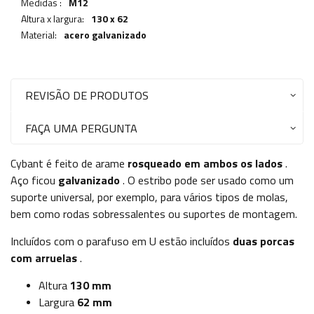
Medidas :
M12
Altura x largura:
130 x 62
Material:
acero galvanizado
REVISÃO DE PRODUTOS
FAÇA UMA PERGUNTA
Cybant é feito de arame
rosqueado em ambos os lados
.
Aço ficou
galvanizado
. O estribo pode ser usado como um
suporte universal, por exemplo, para vários tipos de molas,
bem como rodas sobressalentes ou suportes de montagem.
Incluídos com o parafuso em U estão incluídos
duas porcas
com arruelas
.
Altura
130 mm
Largura
62 mm