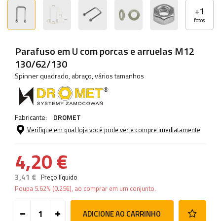
+
1
fotos
Parafuso em U com porcas e arruelas M12
130/62/130
Spinner quadrado, abraço, vários tamanhos
Fabricante:
DROMET
Verifique em qual loja você pode ver e compre imediatamente
4,20 €
3,41 €
Preço líquido
Poupa
5.62%
(
0.25
€
), ao comprar em um conjunto.
ADICIONE AO CARRINHO