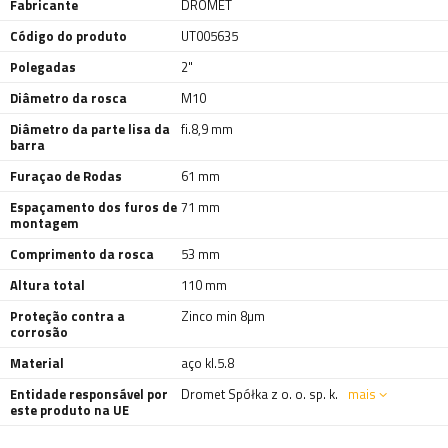
Fabricante
DROMET
Código do produto
UT005635
Polegadas
2"
Diâmetro da rosca
M10
Diâmetro da parte lisa da
fi.8,9 mm
barra
Furaçao de Rodas
61 mm
Espaçamento dos furos de
71 mm
montagem
Comprimento da rosca
53 mm
Altura total
110 mm
Proteção contra a
Zinco min 8µm
corrosão
Material
aço kl.5.8
Entidade responsável por
Dromet Spółka z o. o. sp. k.
mais
este produto na UE