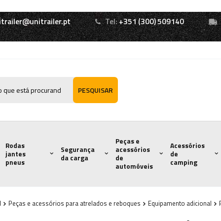
itrailer@unitrailer.pt
Tel:
+351 (300) 509140
PESQUISAR
Peças e
Rodas
Acessórios
Segurança
acessórios
jantes
de
da carga
de
pneus
camping
automóveis
l
Peças e acessórios para atrelados e reboques
Equipamento adicional