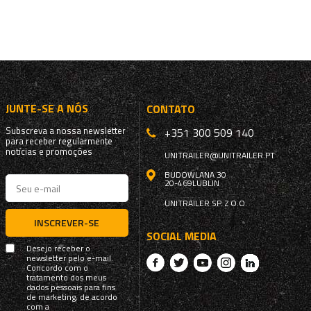
JUNTE-SE A NÓS
CONTATO
Subscreva a nossa newsletter
+351 300 509 140
para receber regularmente
notícias e promoções
UNITRAILER@UNITRAILER.PT
BUDOWLANA 30
20-469
LUBLIN
UNITRAILER SP. Z O.O.
INSCREVER-SE
SOCIAL MEDIA
Desejo receber o
newsletter pelo e-mail.
Concordo com o
tratamento dos meus
dados pessoais para fins
de marketing, de acordo
com a