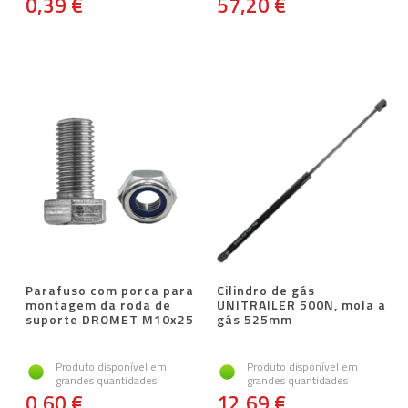
0,39 €
57,20 €
Parafuso com porca para
Cilindro de gás
montagem da roda de
UNITRAILER 500N, mola a
suporte DROMET M10x25
gás 525mm
Produto disponível em
Produto disponível em
grandes quantidades
grandes quantidades
0,60 €
12,69 €