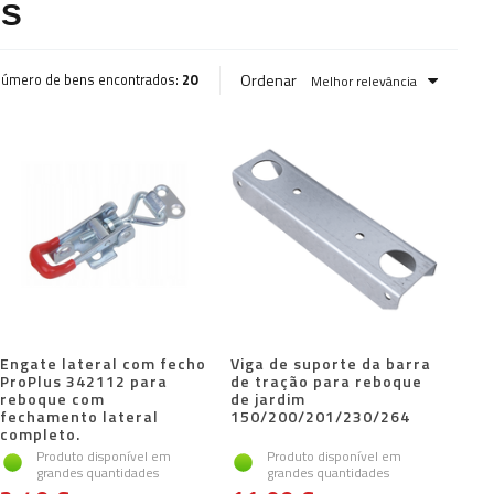
OS
Ordenar
úmero de bens encontrados:
20
Melhor relevância
Engate lateral com fecho
Viga de suporte da barra
ProPlus 342112 para
de tração para reboque
reboque com
de jardim
fechamento lateral
150/200/201/230/264
completo.
Produto disponível em
Produto disponível em
grandes quantidades
grandes quantidades