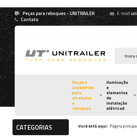
Peças para reboques - UNITRAILER
E-mail
un
Contato
Peças e
Iluminação
acessórios
e
para
elementos
atrelados
de
e
instalação
reboques
elétricad
CATEGORIAS
Você está aqui:
Página principa