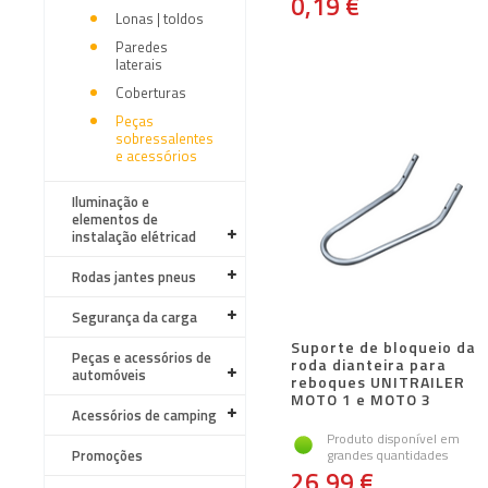
0,19 €
Lonas | toldos
Paredes
laterais
Coberturas
Peças
sobressalentes
e acessórios
Iluminação e
elementos de
instalação elétricad
Rodas jantes pneus
Segurança da carga
Suporte de bloqueio da
Peças e acessórios de
roda dianteira para
automóveis
reboques UNITRAILER
MOTO 1 e MOTO 3
Acessórios de camping
Produto disponível em
Promoções
grandes quantidades
26,99 €