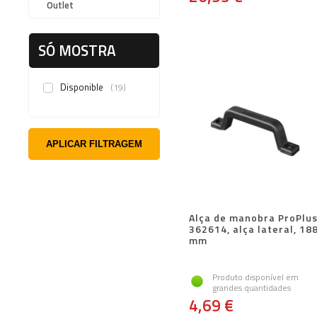
Outlet
SÓ MOSTRA
Disponible
19
APLICAR FILTRAGEM
Alça de manobra ProPlu
362614, alça lateral, 18
mm
Produto disponível em
grandes quantidades
4,69 €