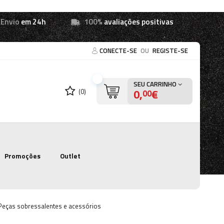
Envio
em 24h
100%
avaliações positivas
CONECTE-SE
OU
REGISTE-SE
SEU CARRINHO
0,
€
(0)
00
Promoções
Outlet
Peças sobressalentes e acessórios