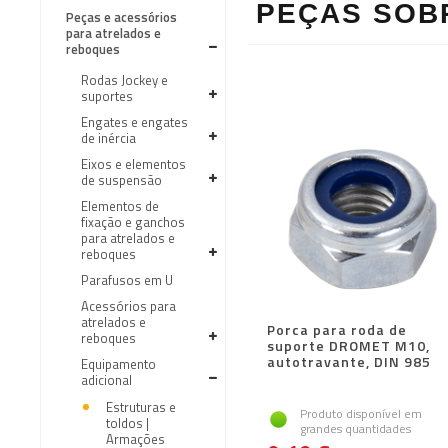
PEÇAS SOB
Peças e acessórios
para atrelados e
reboques
Rodas Jockey e
suportes
Engates e engates
de inércia
Eixos e elementos
de suspensão
Elementos de
fixação e ganchos
para atrelados e
reboques
Parafusos em U
Acessórios para
atrelados e
Porca para roda de
reboques
suporte DROMET M10,
autotravante, DIN 985
Equipamento
adicional
Estruturas e
Produto disponível em
toldos |
grandes quantidades
Armações