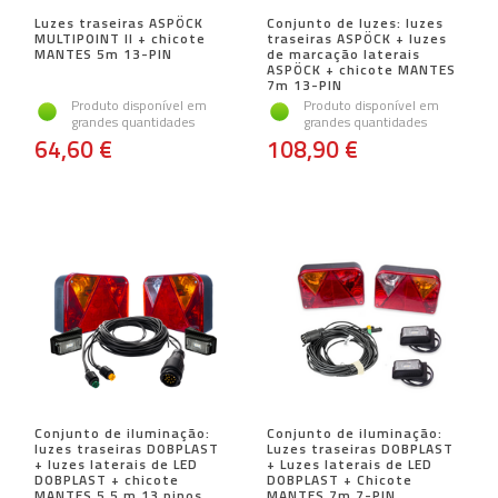
Luzes traseiras ASPÖCK
Conjunto de luzes: luzes
MULTIPOINT II + chicote
traseiras ASPÖCK + luzes
MANTES 5m 13-PIN
de marcação laterais
ASPÖCK + chicote MANTES
7m 13-PIN
Produto disponível em
Produto disponível em
grandes quantidades
grandes quantidades
64,60 €
108,90 €
Conjunto de iluminação:
Conjunto de iluminação:
luzes traseiras DOBPLAST
Luzes traseiras DOBPLAST
+ luzes laterais de LED
+ Luzes laterais de LED
DOBPLAST + chicote
DOBPLAST + Chicote
MANTES 5,5 m 13 pinos
MANTES 7m 7-PIN