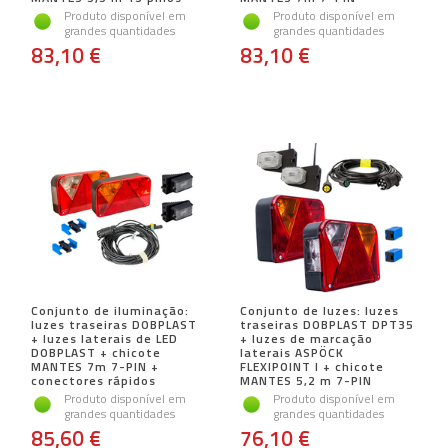
Produto disponível em
Produto disponível em
grandes quantidades
grandes quantidades
83,10 €
83,10 €
Conjunto de iluminação:
Conjunto de luzes: luzes
luzes traseiras DOBPLAST
traseiras DOBPLAST DPT35
+ luzes laterais de LED
+ luzes de marcação
DOBPLAST + chicote
laterais ASPÖCK
MANTES 7m 7-PIN +
FLEXIPOINT I + chicote
conectores rápidos
MANTES 5,2 m 7-PIN
Produto disponível em
Produto disponível em
grandes quantidades
grandes quantidades
85,60 €
76,10 €