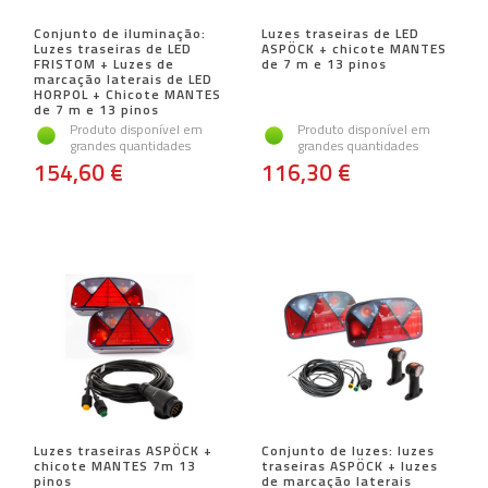
Conjunto de iluminação:
Luzes traseiras de LED
Luzes traseiras de LED
ASPÖCK + chicote MANTES
FRISTOM + Luzes de
de 7 m e 13 pinos
marcação laterais de LED
HORPOL + Chicote MANTES
de 7 m e 13 pinos
Produto disponível em
Produto disponível em
grandes quantidades
grandes quantidades
154,60 €
116,30 €
Luzes traseiras ASPÖCK +
Conjunto de luzes: luzes
chicote MANTES 7m 13
traseiras ASPÖCK + luzes
pinos
de marcação laterais