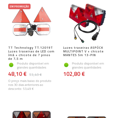
EM PROMOÇÃO
TT Technology TT.12019T
Luzes traseiras ASPÖCK
Luzes traseiras de LED com
MULTIPOINT V + chicote
ímã + chicote de 7 pinos
MANTES 5m 13-PIN
de 7,5 m
Produto disponível em
Produto disponível em
grandes quantidades
grandes quantidades
48,10 €
102,80 €
53,49 €
O preço mais baixo do produto
nos 30 dias anteriores ao
desconto:
53,49 €