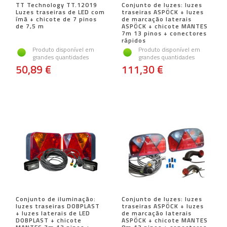
TT Technology TT.12019
Conjunto de luzes: luzes
Luzes traseiras de LED com
traseiras ASPÖCK + luzes
ímã + chicote de 7 pinos
de marcação laterais
de 7,5 m
ASPÖCK + chicote MANTES
7m 13 pinos + conectores
rápidos
Produto disponível em
Produto disponível em
grandes quantidades
grandes quantidades
50,89 €
111,30 €
Conjunto de iluminação:
Conjunto de luzes: luzes
luzes traseiras DOBPLAST
traseiras ASPÖCK + luzes
+ luzes laterais de LED
de marcação laterais
DOBPLAST + chicote
ASPÖCK + chicote MANTES