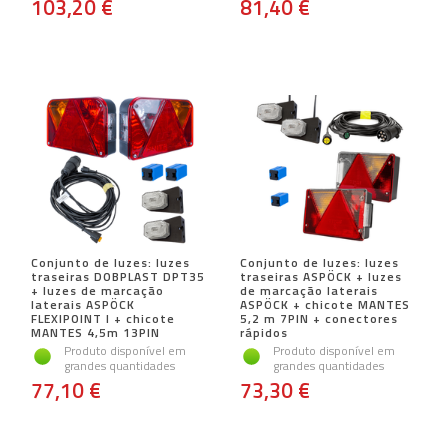
103,20 €
81,40 €
Conjunto de luzes: luzes
Conjunto de luzes: luzes
traseiras DOBPLAST DPT35
traseiras ASPÖCK + luzes
+ luzes de marcação
de marcação laterais
laterais ASPÖCK
ASPÖCK + chicote MANTES
FLEXIPOINT I + chicote
5,2 m 7PIN + conectores
MANTES 4,5m 13PIN
rápidos
Produto disponível em
Produto disponível em
grandes quantidades
grandes quantidades
77,10 €
73,30 €