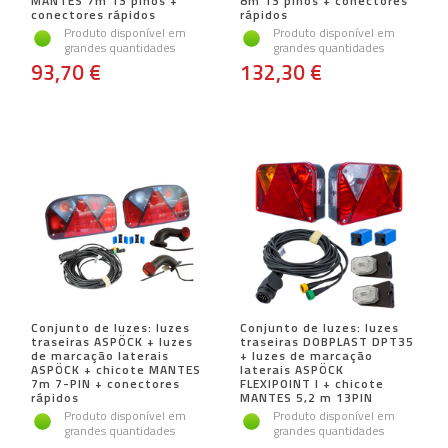
MANTES 7m 13 pinos +
8m 13 pinos + conectores
conectores rápidos
rápidos
Produto disponível em
Produto disponível em
grandes quantidades
grandes quantidades
93,70 €
132,30 €
Conjunto de luzes: luzes
Conjunto de luzes: luzes
traseiras ASPÖCK + luzes
traseiras DOBPLAST DPT35
de marcação laterais
+ luzes de marcação
ASPÖCK + chicote MANTES
laterais ASPÖCK
7m 7-PIN + conectores
FLEXIPOINT I + chicote
rápidos
MANTES 5,2 m 13PIN
Produto disponível em
Produto disponível em
grandes quantidades
grandes quantidades