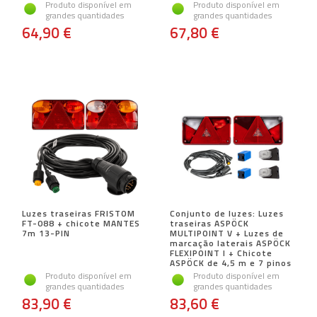
Produto disponível em
Produto disponível em
grandes quantidades
grandes quantidades
64,90 €
67,80 €
Luzes traseiras FRISTOM
Conjunto de luzes: Luzes
FT-088 + chicote MANTES
traseiras ASPÖCK
7m 13-PIN
MULTIPOINT V + Luzes de
marcação laterais ASPÖCK
FLEXIPOINT I + Chicote
ASPÖCK de 4,5 m e 7 pinos
Produto disponível em
Produto disponível em
grandes quantidades
grandes quantidades
83,90 €
83,60 €