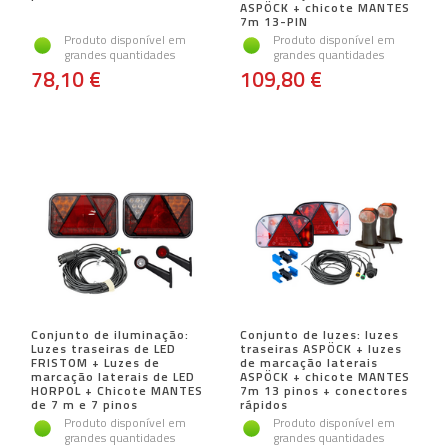
ASPÖCK + chicote MANTES
7m 13-PIN
Produto disponível em
Produto disponível em
grandes quantidades
grandes quantidades
78,10 €
109,80 €
Conjunto de iluminação:
Conjunto de luzes: luzes
Luzes traseiras de LED
traseiras ASPÖCK + luzes
FRISTOM + Luzes de
de marcação laterais
marcação laterais de LED
ASPÖCK + chicote MANTES
HORPOL + Chicote MANTES
7m 13 pinos + conectores
de 7 m e 7 pinos
rápidos
Produto disponível em
Produto disponível em
grandes quantidades
grandes quantidades