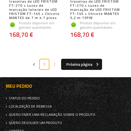
traseiras de LED FRISTOM
traseiras de LED FRISTOM
FT-270 + Luzes de
FT-270 + Luzes de
marcação laterais de LED
marcação de LED FRISTOM
FRISTOM FT-145 + Chicote
FT-145 + Chicote MANTES
MANTES de 7 m e 7 pinos
5,2 m 13PIN
Produto disponível em
Produto disponível em
grandes quantidades
grandes quantidades
168,70 €
168,70 €
1
2
Próxima página
MEU PEDIDO
STATUS DO PEDIDO
LOCALIZAÇÃO DE REMESSA
QUERO FAZER UMA RECLAMAÇÃO SOBRE O PRODUTO
QUERO DEVOLVER UM PRODUTO
CONTATO