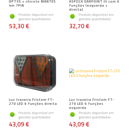
DPT35 + chicote MANTES
ASPÖCK EARPOINT III com 6
4m 7PIN
funções (esquerda +
direita).
Produto disponível em
Produto disponível em
grandes quantidades
grandes quantidades
53,30 €
32,70 €
Luz traseira Fristom FT-
Luz traseira Fristom FT-
270 LED 6 funções direita
270 LED 6 funções
esquerda
Produto disponível em
Produto disponível em
grandes quantidades
grandes quantidades
43,09 €
43,09 €