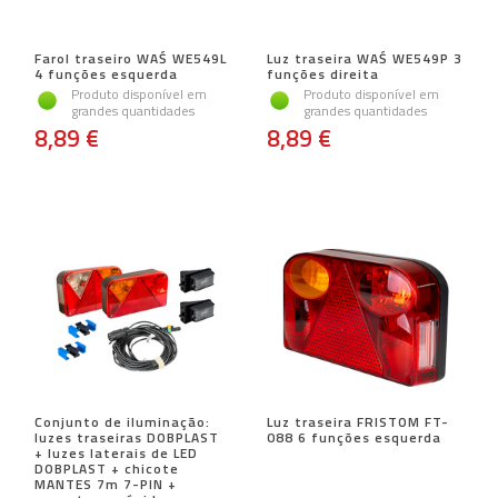
Farol traseiro WAŚ WE549L
Luz traseira WAŚ WE549P 3
4 funções esquerda
funções direita
Produto disponível em
Produto disponível em
grandes quantidades
grandes quantidades
8,89 €
8,89 €
Conjunto de iluminação:
Luz traseira FRISTOM FT-
luzes traseiras DOBPLAST
088 6 funções esquerda
+ luzes laterais de LED
DOBPLAST + chicote
MANTES 7m 7-PIN +