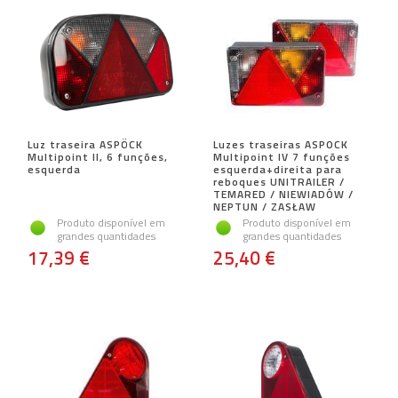
Luz traseira ASPÖCK
Luzes traseiras ASPOCK
Multipoint II, 6 funções,
Multipoint IV 7 funções
esquerda
esquerda+direita para
reboques UNITRAILER /
TEMARED / NIEWIADÓW /
NEPTUN / ZASŁAW
Produto disponível em
Produto disponível em
grandes quantidades
grandes quantidades
17,39 €
25,40 €