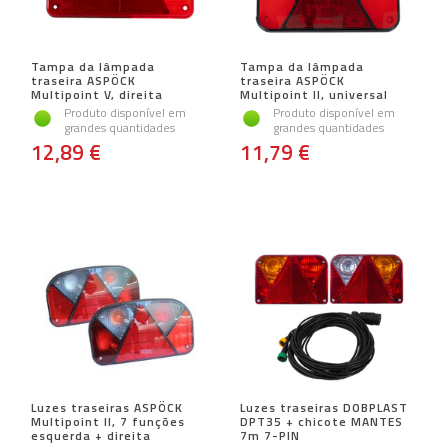
Tampa da lâmpada
Tampa da lâmpada
traseira ASPÖCK
traseira ASPÖCK
Multipoint V, direita
Multipoint II, universal
Produto disponível em
Produto disponível em
grandes quantidades
grandes quantidades
12,89 €
11,79 €
Luzes traseiras ASPÖCK
Luzes traseiras DOBPLAST
Multipoint II, 7 funções
DPT35 + chicote MANTES
esquerda + direita
7m 7-PIN