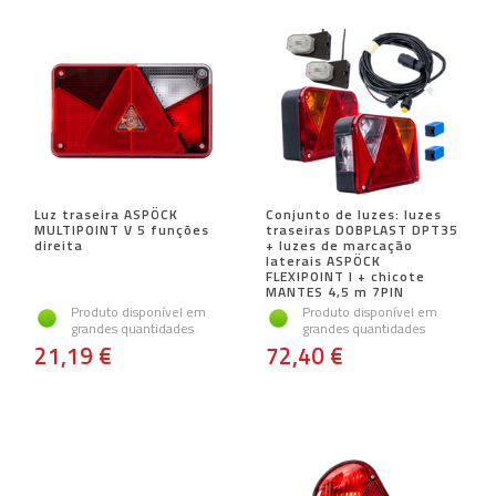
Luz traseira ASPÖCK
Conjunto de luzes: luzes
MULTIPOINT V 5 funções
traseiras DOBPLAST DPT35
direita
+ luzes de marcação
laterais ASPÖCK
FLEXIPOINT I + chicote
MANTES 4,5 m 7PIN
Produto disponível em
Produto disponível em
grandes quantidades
grandes quantidades
21,19 €
72,40 €