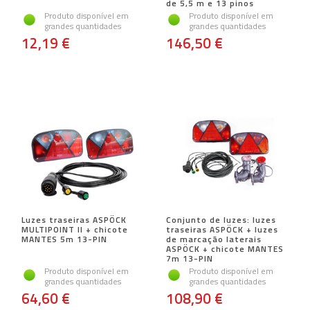
de 5,5 m e 13 pinos
Produto disponível em
Produto disponível em
grandes quantidades
grandes quantidades
12,19 €
146,50 €
Luzes traseiras ASPÖCK
Conjunto de luzes: luzes
MULTIPOINT II + chicote
traseiras ASPÖCK + luzes
MANTES 5m 13-PIN
de marcação laterais
ASPÖCK + chicote MANTES
7m 13-PIN
Produto disponível em
Produto disponível em
grandes quantidades
grandes quantidades
64,60 €
108,90 €