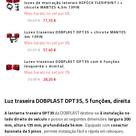
luzes de marcação laterais ASPÖCK FLEXIPOINT I +
chicote MANTES 4,5m 13PIN
Mais barato no set por 6%
82,03 €
77,10 €
Luzes traseiras DOBPLAST DPT35 + chicote MANTES
4m 13PIN
Mais barato no set por 6%
61,07 €
57,40 €
Luzes traseiras DOBPLAST DPT35 com 6 funções
(esquerda + direita).
Mais barato no set por 5%
29,98 €
28,20 €
Luz traseira DOBPLAST DPT35, 5 funções, direita
A lanterna traseira DPT35
da DOBPLAST destina-se
à instalação no
lado direito do veículo
e possui as seguintes dimensões:
largura
200
mm, altura 135 mm, profundidade 54 mm
. Equipado com
conector
baioneta de 5 pinos
, permite instalação fácil e rápida
em reboques,