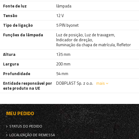
Fonte de luz
lâmpada
Tensão
12 V
Tipo de ligação
5 PIN byonet
Funções da lâmpada
Luz de posição
,
Luz de travagem
,
Indicador de direção
,
Iluminação da chapa de matrícula
,
Refletor
Altura
135 mm
Largura
200 mm
Profundidade
54 mm
Entidade responsável por
DOBPLAST Sp. z o.o.
mais
este produto na UE
MEU PEDIDO
STATUS DO PEDIDO
LOCALIZAÇÃO DE REMESSA