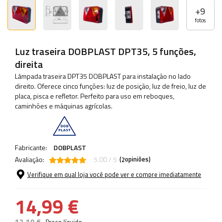
+
9
fotos
Luz traseira DOBPLAST DPT35, 5 funções,
direita
Lâmpada traseira DPT35 DOBPLAST para instalação no lado
direito. Oferece cinco funções: luz de posição, luz de freio, luz de
placa, pisca e refletor. Perfeito para uso em reboques,
caminhões e máquinas agrícolas.
Fabricante:
DOBPLAST
Avaliação:
5.00 / 5
(
opiniões)
2
Verifique em qual loja você pode ver e compre imediatamente
14,99 €