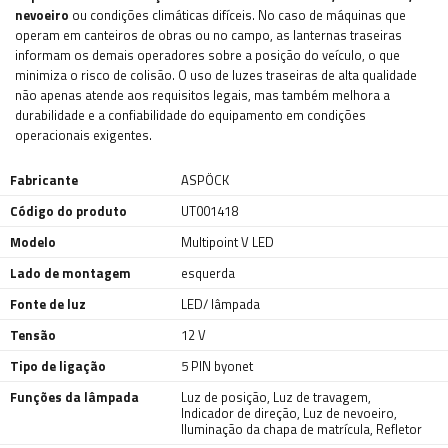
nevoeiro
ou condições climáticas difíceis. No caso de máquinas que
operam em canteiros de obras ou no campo, as lanternas traseiras
informam os demais operadores sobre a posição do veículo, o que
minimiza o risco de colisão. O uso de luzes traseiras de alta qualidade
não apenas atende aos requisitos legais, mas também melhora a
durabilidade e a confiabilidade do equipamento em condições
operacionais exigentes.
Fabricante
ASPÖCK
Código do produto
UT001418
Modelo
Multipoint V LED
Lado de montagem
esquerda
Fonte de luz
LED/ lâmpada
Tensão
12 V
Tipo de ligação
5 PIN byonet
Funções da lâmpada
Luz de posição
,
Luz de travagem
,
Indicador de direção
,
Luz de nevoeiro
,
Iluminação da chapa de matrícula
,
Refletor