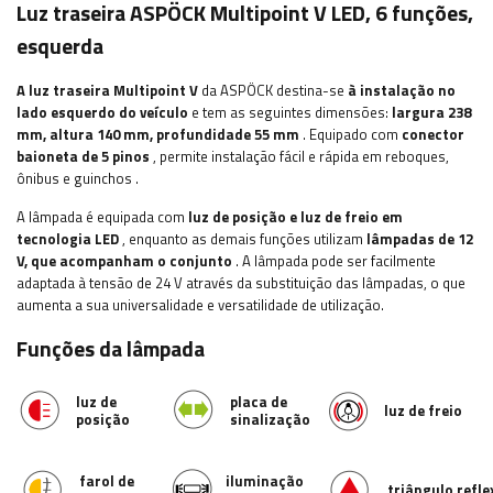
Luz traseira ASPÖCK Multipoint V LED, 6 funções,
esquerda
A luz traseira Multipoint V
da ASPÖCK destina-se
à instalação no
lado esquerdo do veículo
e tem as seguintes dimensões:
largura
238
mm, altura 140 mm, profundidade 55 mm
. Equipado com
conector
baioneta de 5 pinos
, permite instalação fácil e rápida
em reboques,
ônibus e guinchos
.
A lâmpada é equipada com
luz de posição e luz de freio em
tecnologia LED
, enquanto as demais funções utilizam
lâmpadas de 12
V, que acompanham o conjunto
. A lâmpada pode ser facilmente
adaptada à tensão de 24 V através da substituição das lâmpadas, o que
aumenta a sua universalidade e versatilidade de utilização.
Funções da lâmpada
luz de
placa de
luz de freio
posição
sinalização
farol de
iluminação
triângulo
refle