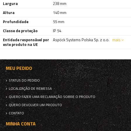
Largura
238 mm
Altura
140 mm
Profundidade
55 mm
Classe de proteção
IP 54
Entidade responsável por
Aspöck Systems Polska Sp. z o.o.
mais
este produto na UE
MEU PEDIDO
STATUS DO PEDIDO
LOCALIZAÇÃO DE REMESSA
QUERO FAZER UMA RECLAMAÇÃO SOBRE O PRODUTO
QUERO DEVOLVER UM PRODUTO
CONTATO
MINHA CONTA