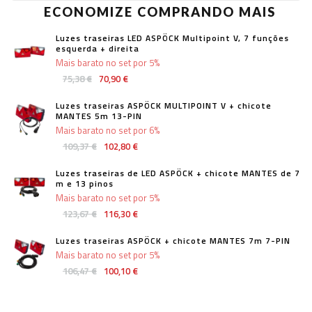
ECONOMIZE COMPRANDO MAIS
Luzes traseiras LED ASPÖCK Multipoint V, 7 funções
esquerda + direita
Mais barato no set por 5%
75,38 €
70,90 €
Luzes traseiras ASPÖCK MULTIPOINT V + chicote
MANTES 5m 13-PIN
Mais barato no set por 6%
109,37 €
102,80 €
Luzes traseiras de LED ASPÖCK + chicote MANTES de 7
m e 13 pinos
Mais barato no set por 5%
123,67 €
116,30 €
Luzes traseiras ASPÖCK + chicote MANTES 7m 7-PIN
Mais barato no set por 5%
106,47 €
100,10 €