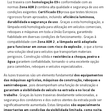
Luz traseira com
homologação E9
e conformidade com as
normas
Zona ADR 2
combina alta qualidade e segurança de uso em
condições exigentes.
Certificado E9
prova que testes técnicos
rigorosos foram aprovados, incluindo:
eficiência luminosa,
durabilidade e segurança de uso
. Graças a esta homologação, a
lâmpada está homologada para utilização em veículos comerciais,
reboques e máquinas em toda a União Europeia, garantindo
fiabilidade em diversas condições de funcionamento
. Graças à
compatibilidade com
Zona ADR 2
,
a lâmpada está adaptada
para funcionar em zonas com risco de explosão
, o que a torna
uma solução ideal para veículos que transportam materiais
perigosos. Construção sólida e
resistência a choque, poeira e
água
garantem confiabilidade, tornando-o uma excelente opção
para caminhões, reboques e veículos especializados
.
As luzes traseiras são um elemento fundamental
dos equipamentos
das máquinas agrícolas, máquinas de construção, reboques e
semirreboques
, pois desempenham uma função de sinalização e
garantem a visibilidade do veículo na estrada e no local de
trabalho
. Graças às luzes traseiras devidamente selecionadas, a
segurança dos condutores e dos outros utentes da estrada pode ser
significativamente aumentada. Estas lâmpadas
são especialmente
importantes em condições de visibilidade limitada, como noite,