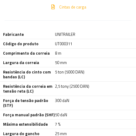
Cintas de carga
Fabricante
UNITRAILER
Código do produto
UT000311
Comprimento da correia
8 m
Largura da correia
50 mm
Resistência do cinto com
5 ton (5000 DAN)
bandas (LC)
Resistência da correia em
2,5 tony (2500 DAN)
tensão reta (LC)
Força de tensão padrão
300 daN
(STF)
Força manual padrão (SHF)
50 daN
Máxima extensibilidade
7 %
Largura do gancho
25 mm