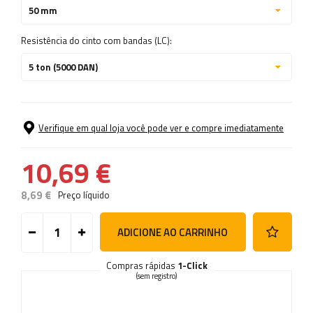
50 mm
Resistência do cinto com bandas (LC):
5 ton (5000 DAN)
Verifique em qual loja você pode ver e compre imediatamente
10,69 €
8,69 €
Preço líquido
ADICIONE AO CARRINHO
Compras rápidas
1-Click
(sem registro)