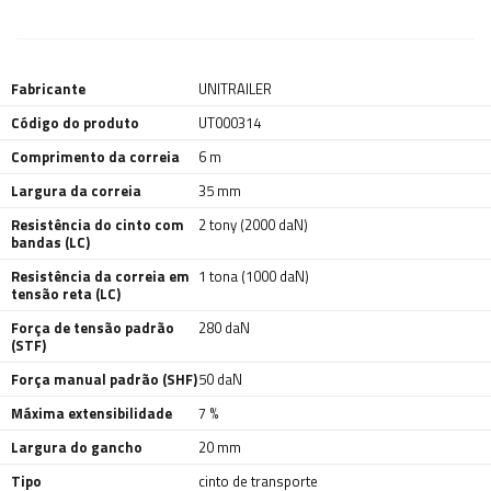
Fabricante
UNITRAILER
Código do produto
UT000314
Comprimento da correia
6 m
Largura da correia
35 mm
Resistência do cinto com
2 tony (2000 daN)
bandas (LC)
Resistência da correia em
1 tona (1000 daN)
tensão reta (LC)
Força de tensão padrão
280 daN
(STF)
Força manual padrão (SHF)
50 daN
Máxima extensibilidade
7 %
Largura do gancho
20 mm
Tipo
cinto de transporte