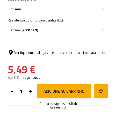
35 mm
Resistência do cinto com bandas (LC):
2 tony (2000 daN)
Verifique em qual loja você pode ver e compre imediatamente
5,49 €
4,46 €
Preço líquido
ADICIONE AO CARRINHO
Compras rápidas
1-Click
(sem registro)