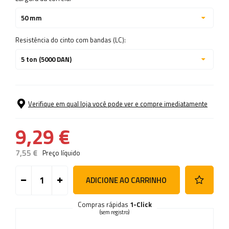
50 mm
Resistência do cinto com bandas (LC):
5 ton (5000 DAN)
Verifique em qual loja você pode ver e compre imediatamente
9,29 €
7,55 €
Preço líquido
ADICIONE AO CARRINHO
Compras rápidas
1-Click
(sem registro)