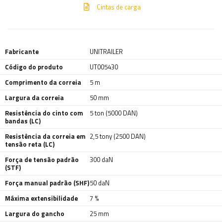
Cintas de carga
Fabricante
UNITRAILER
Código do produto
UT005430
Comprimento da correia
5 m
Largura da correia
50 mm
Resistência do cinto com
5 ton (5000 DAN)
bandas (LC)
Resistência da correia em
2,5 tony (2500 DAN)
tensão reta (LC)
Força de tensão padrão
300 daN
(STF)
Força manual padrão (SHF)
50 daN
Máxima extensibilidade
7 %
Largura do gancho
25 mm