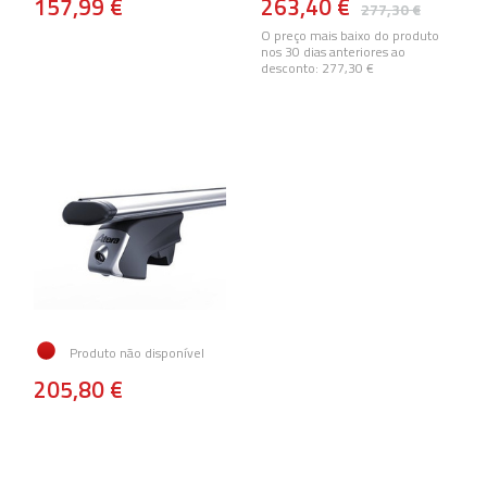
157,99 €
263,40 €
277,30 €
O preço mais baixo do produto
nos 30 dias anteriores ao
desconto:
277,30 €
Produto não disponível
205,80 €