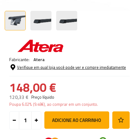
Fabricante:
Atera
Verifique em qual loja você pode ver e compre imediatamente
148,00 €
120,33 €
Preço líquido
Poupa
6.02%
(
9.48
€
), ao comprar em um conjunto.
ADICIONE AO CARRINHO