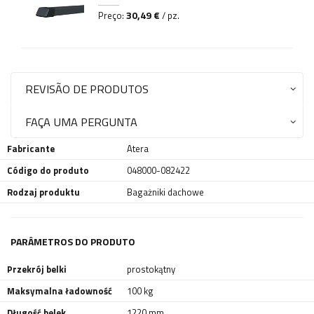
30,49 €
Preço:
/ pz.
REVISÃO DE PRODUTOS
FAÇA UMA PERGUNTA
Fabricante
Atera
Código do produto
048000-082422
Rodzaj produktu
Bagażniki dachowe
PARÂMETROS DO PRODUTO
Przekrój belki
prostokątny
Maksymalna ładowność
100 kg
Długość belek
1220 mm