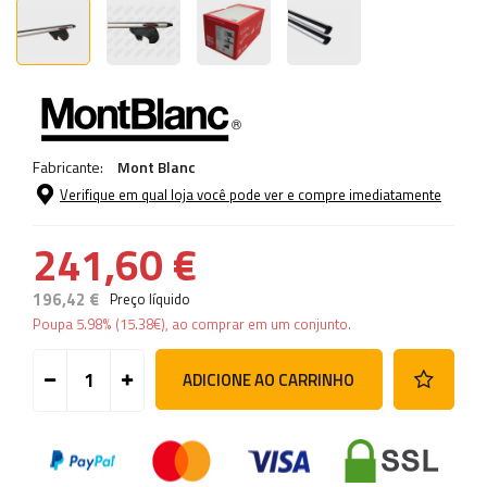
Fabricante:
Mont Blanc
Verifique em qual loja você pode ver e compre imediatamente
241,60 €
196,42 €
Preço líquido
Poupa
5.98%
(
15.38
€
), ao comprar em um conjunto.
ADICIONE AO CARRINHO