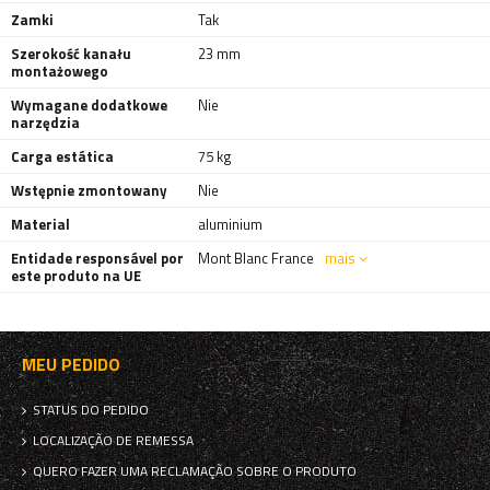
Zamki
Tak
Szerokość kanału
23 mm
montażowego
Wymagane dodatkowe
Nie
narzędzia
Carga estática
75 kg
Wstępnie zmontowany
Nie
Material
aluminium
Entidade responsável por
Mont Blanc France
mais
este produto na UE
MEU PEDIDO
STATUS DO PEDIDO
LOCALIZAÇÃO DE REMESSA
QUERO FAZER UMA RECLAMAÇÃO SOBRE O PRODUTO