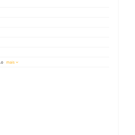
.o
mais