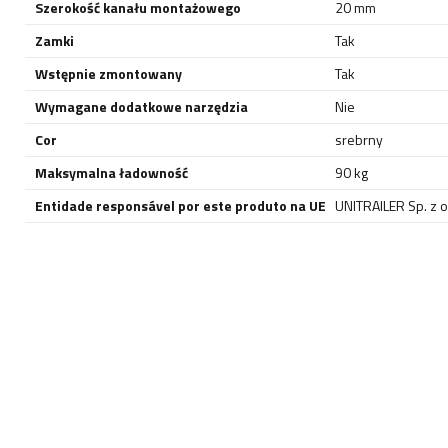
Szerokość kanału montażowego
20 mm
Zamki
Tak
Wstępnie zmontowany
Tak
Wymagane dodatkowe narzędzia
Nie
Cor
srebrny
Maksymalna ładowność
90 kg
Entidade responsável por este produto na UE
UNITRAILER Sp. z o