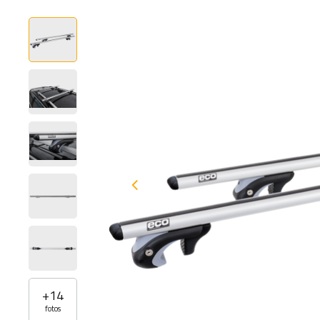
+
14
fotos