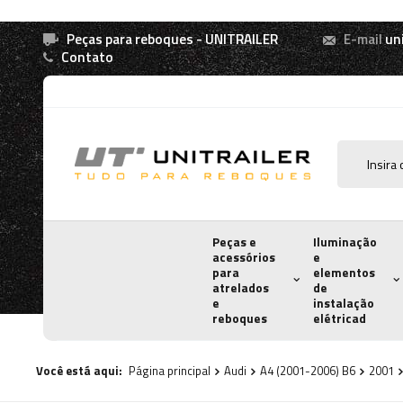
Peças para reboques - UNITRAILER
E-mail
un
Contato
Peças e
Iluminação
acessórios
e
para
elementos
atrelados
de
e
instalação
reboques
elétricad
Você está aqui:
Página principal
Audi
A4 (2001-2006) B6
2001