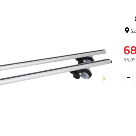
Ve
68
56,09