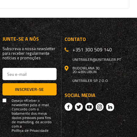
JUNTE-SE A NÓS
CONTATO
Subscreva a nossa newsletter
+351 300 509 140
para receber regularmente
notícias e promoções
UNITRAILER@UNITRAILER.PT
BUDOWLANA 30
20-469
LUBLIN
UNITRAILER SP. Z O.O.
INSCREVER-SE
SOCIAL MEDIA
Desejo receber o
newsletter pelo e-mail.
Concordo com o
tratamento dos meus
dados pessoais para fins
de marketing, de acordo
com a
Política de Privacidade