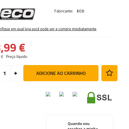
Fabricante:
ECO
rifique em qual loja você pode ver e compre imediatamente
,99 €
 €
Preço líquido
ADICIONE AO CARRINHO
Quando vou
receber a minha