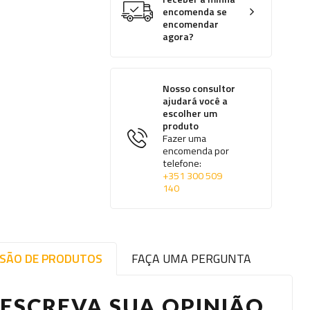
encomenda se
encomendar
agora?
Nosso consultor
ajudará você a
escolher um
produto
Fazer uma
encomenda por
telefone:
+351 300 509
140
ISÃO DE PRODUTOS
FAÇA UMA PERGUNTA
ESCREVA SUA OPINIÃO