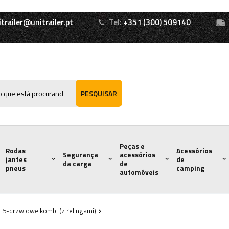
itrailer@unitrailer.pt
Tel:
+351 (300) 509140
PESQUISAR
Peças e
Rodas
Acessórios
Segurança
acessórios
jantes
de
da carga
de
pneus
camping
automóveis
5-drzwiowe kombi (z relingami)