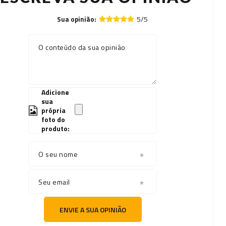
5/5
Sua opinião:
O conteúdo da sua opinião
Adicione
sua
própria
foto do
produto:
O seu nome
Seu email
ENVIE A SUA OPINIÃO