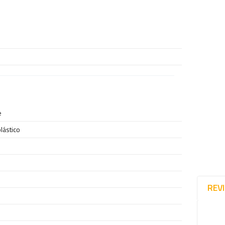
e
lástico
REV