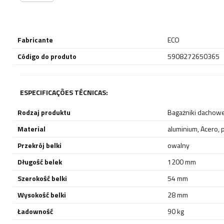
Fabricante
ECO
Código do produto
5908272650365
ESPECIFICAÇÕES TÉCNICAS:
Rodzaj produktu
Bagażniki dachow
Material
aluminium
,
Acero
,
p
Przekrój belki
owalny
Długość belek
1200 mm
Szerokość belki
54 mm
Wysokość belki
28 mm
Ładowność
90 kg