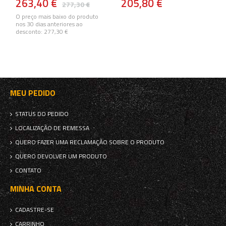
263,40 €
205,80 €
277,30 €
O preço mais baixo do produto
nos 30 dias anteriores ao
desconto:
277,30 €
MEU PEDIDO
STATUS DO PEDIDO
LOCALIZAÇÃO DE REMESSA
QUERO FAZER UMA RECLAMAÇÃO SOBRE O PRODUTO
QUERO DEVOLVER UM PRODUTO
CONTATO
MINHA CONTA
CADASTRE-SE
CARRINHO