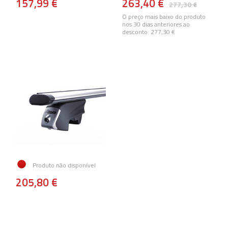
157,99 €
263,40 €
277,30 €
O preço mais baixo do produto
nos 30 dias anteriores ao
desconto:
277,30 €
Produto não disponível
205,80 €