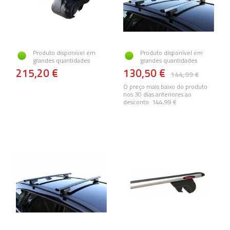
Produto disponível em
Produto disponível em
grandes quantidades
grandes quantidades
215,20 €
130,50 €
144,99 €
O preço mais baixo do produto
nos 30 dias anteriores ao
desconto:
144,99 €