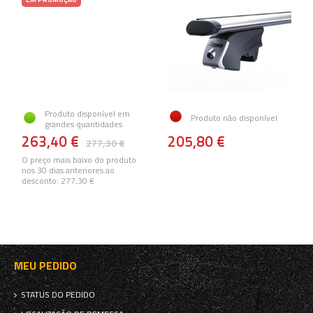
Produto disponível em
Produto não disponível
grandes quantidades
263,40 €
205,80 €
277,30 €
O preço mais baixo do produto
nos 30 dias anteriores ao
desconto:
277,30 €
MEU PEDIDO
STATUS DO PEDIDO