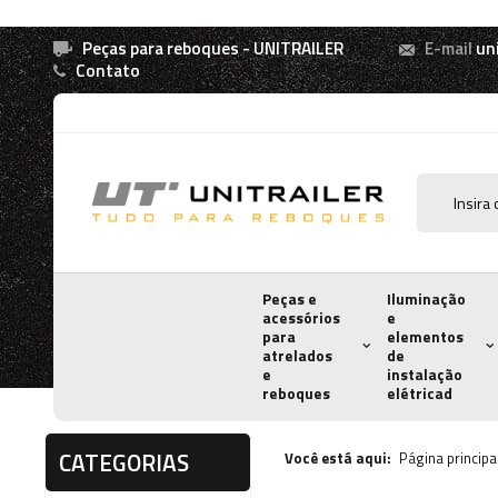
Peças para reboques - UNITRAILER
E-mail
un
Contato
Peças e
Iluminação
acessórios
e
para
elementos
atrelados
de
e
instalação
reboques
elétricad
CATEGORIAS
Você está aqui:
Página principa