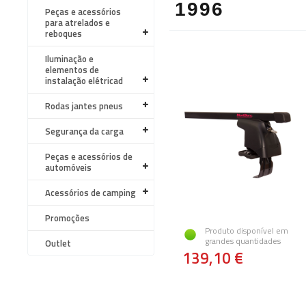
1996
Peças e acessórios
para atrelados e
reboques
Iluminação e
elementos de
instalação elétricad
Rodas jantes pneus
Segurança da carga
Peças e acessórios de
automóveis
Acessórios de camping
Promoções
Produto disponível em
grandes quantidades
Outlet
139,10 €