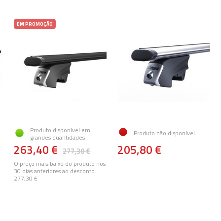
EM PROMOÇÃO
Produto disponível em
Produto não disponível
grandes quantidades
263,40 €
205,80 €
277,30 €
O preço mais baixo do produto nos
30 dias anteriores ao desconto:
277,30 €