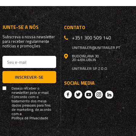
JUNTE-SE A NÓS
CONTATO
Subscreva a nossa newsletter
+351 300 509 140
para receber regularmente
notícias e promoções
UNITRAILER@UNITRAILER.PT
BUDOWLANA 30
20-469
LUBLIN
UNITRAILER SP. Z O.O.
INSCREVER-SE
SOCIAL MEDIA
Desejo receber o
newsletter pelo e-mail.
Concordo com o
tratamento dos meus
dados pessoais para fins
de marketing, de acordo
com a
Política de Privacidade