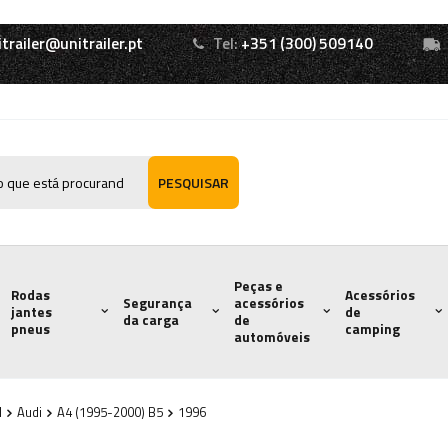
itrailer@unitrailer.pt
Tel:
+351 (300) 509140
PESQUISAR
Peças e
Rodas
Acessórios
Segurança
acessórios
jantes
de
da carga
de
pneus
camping
automóveis
l
Audi
A4 (1995-2000) B5
1996