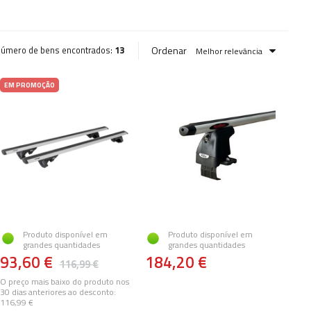
Ordenar
úmero de bens encontrados:
13
Melhor relevância
EM PROMOÇÃO
Produto disponível em
Produto disponível em
grandes quantidades
grandes quantidades
93,60 €
184,20 €
116,99 €
O preço mais baixo do produto nos
30 dias anteriores ao desconto:
116,99 €