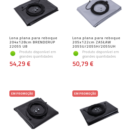
Lona plana para reboque
Lona plana para reboque
204x128cm BRENDERUP
205x122cm ZASŁAW
2205S UB
205SU/205SH/205SUH
Produto disponível em
Produto disponível em
grandes quantidades
grandes quantidades
54,29 €
50,79 €
EM PROMOÇÃO
EM PROMOÇÃO