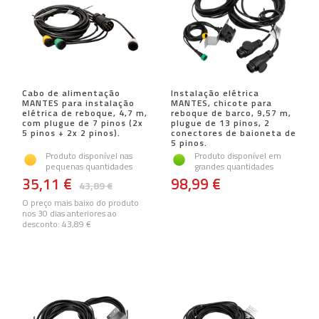
Cabo de alimentação
Instalação elétrica
MANTES para instalação
MANTES, chicote para
elétrica de reboque, 4,7 m,
reboque de barco, 9,57 m,
com plugue de 7 pinos (2x
plugue de 13 pinos, 2
5 pinos + 2x 2 pinos).
conectores de baioneta de
5 pinos.
Produto disponível nas
Produto disponível em
pequenas quantidades
grandes quantidades
35,11 €
98,99 €
43,89 €
O preço mais baixo do produto
nos 30 dias anteriores ao
desconto:
43,89 €