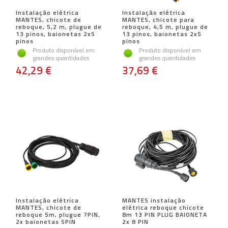
Instalação elétrica
Instalação elétrica
MANTES, chicote de
MANTES, chicote para
reboque, 5,2 m, plugue de
reboque, 4,5 m, plugue de
13 pinos, baionetas 2x5
13 pinos, baionetas 2x5
pinos
pinos
Produto disponível em
Produto disponível em
grandes quantidades
grandes quantidades
42,29 €
37,69 €
Instalação elétrica
MANTES instalação
MANTES, chicote de
elétrica reboque chicote
reboque 5m, plugue 7PIN,
8m 13 PIN PLUG BAIONETA
2x baionetas 5PIN
2x 8 PIN