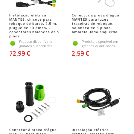
Instalação elétrica
Conector à prova d'água
MANTES, chicote para
MANTES para luzes
reboque de barco, 9,5 m,
traseiras de reboque,
plugue de 13 pinos, 2
baioneta de 5 pinos,
conectores baioneta de 5
amarelo, lado esquerdo.
pinos
Produto disponível em
Produto disponível em
grandes quantidades
grandes quantidades
72,99 €
2,59 €
Conector à prova d'água
Instalação elétrica
MANTES para luzes
MANTES, chicote para