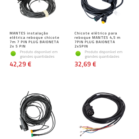
MANTES instalação
Chicote elétrico para
elétrica reboque chicote
reboque MANTES 4,5 m
7m 7 PIN PLUG BAIONETA
7PIN PLUG BAIONETA
2x 5 PIN
2x5PIN
Produto disponível em
Produto disponível em
grandes quantidades
grandes quantidades
42,29 €
32,69 €