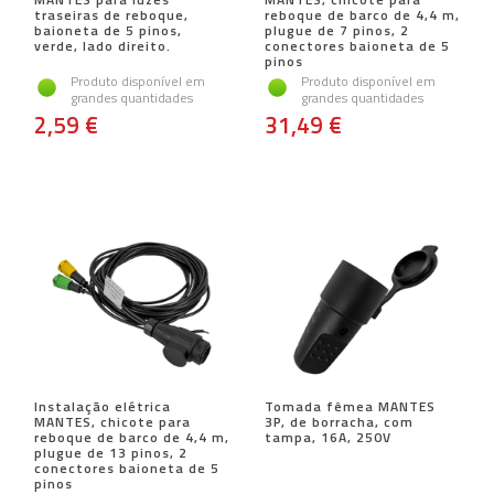
traseiras de reboque,
reboque de barco de 4,4 m,
baioneta de 5 pinos,
plugue de 7 pinos, 2
verde, lado direito.
conectores baioneta de 5
pinos
Produto disponível em
Produto disponível em
grandes quantidades
grandes quantidades
2,59 €
31,49 €
Instalação elétrica
Tomada fêmea MANTES
MANTES, chicote para
3P, de borracha, com
reboque de barco de 4,4 m,
tampa, 16A, 250V
plugue de 13 pinos, 2
conectores baioneta de 5
pinos