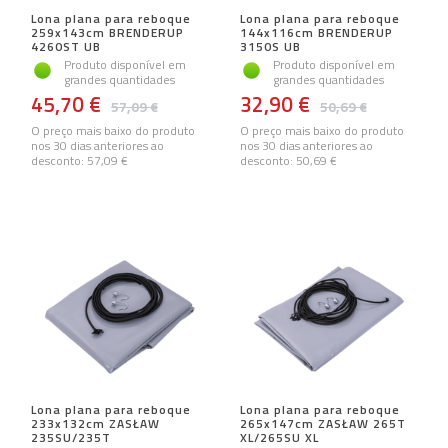
Lona plana para reboque
Lona plana para reboque
259x143cm BRENDERUP
144x116cm BRENDERUP
4260ST UB
3150S UB
Produto disponível em
Produto disponível em
grandes quantidades
grandes quantidades
45,70 €
32,90 €
57,09 €
50,69 €
O preço mais baixo do produto
O preço mais baixo do produto
nos 30 dias anteriores ao
nos 30 dias anteriores ao
desconto:
57,09 €
desconto:
50,69 €
Lona plana para reboque
Lona plana para reboque
233x132cm ZASŁAW
265x147cm ZASŁAW 265T
235SU/235T
XL/265SU XL