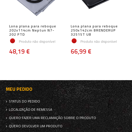
Lona plana para reboque
Lona plana para reboque
202x114cm Neptun N7-
250x142cm BRENDERUP
202 PTD
3251ST UB
Produto não disponível
Produto não disponível
48,19 €
66,99 €
MEU PEDIDO
STATUS DO PEDIDO
LOCALIZAÇÃO DE REMESSA
QUERO FAZER UMA RECLAMAÇÃO SOBRE O PRODUTO
QUERO DEVOLVER UM PRODUTO