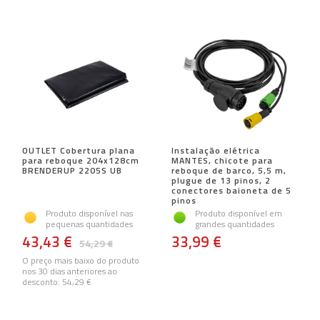
OUTLET Cobertura plana
Instalação elétrica
para reboque 204x128cm
MANTES, chicote para
BRENDERUP 2205S UB
reboque de barco, 5,5 m,
plugue de 13 pinos, 2
conectores baioneta de 5
pinos
Produto disponível nas
Produto disponível em
pequenas quantidades
grandes quantidades
43,43 €
33,99 €
54,29 €
O preço mais baixo do produto
nos 30 dias anteriores ao
desconto:
54,29 €