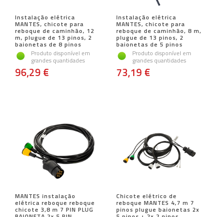
Instalação elétrica
Instalação elétrica
MANTES, chicote para
MANTES, chicote para
reboque de caminhão, 12
reboque de caminhão, 8 m,
m, plugue de 13 pinos, 2
plugue de 13 pinos, 2
baionetas de 8 pinos
baionetas de 5 pinos
Produto disponível em
Produto disponível em
grandes quantidades
grandes quantidades
96,29 €
73,19 €
MANTES instalação
Chicote elétrico de
elétrica reboque reboque
reboque MANTES 4,7 m 7
chicote 3,8 m 7 PIN PLUG
pinos plugue baionetas 2x
BAIONETA 2x 5 PIN
5 pinos + 2x 2 pinos