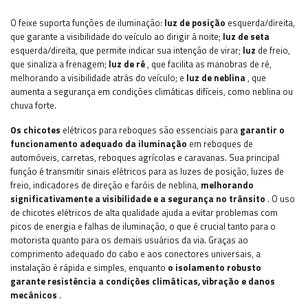
O feixe suporta funções de iluminação:
luz de posição
esquerda/direita,
que garante a visibilidade do veículo ao dirigir à noite;
luz de seta
esquerda/direita, que permite indicar sua intenção de virar;
luz
de freio,
que sinaliza a frenagem;
luz de ré
, que facilita as manobras de ré,
melhorando a visibilidade atrás do veículo;
e
luz de neblina
, que
aumenta a segurança em condições climáticas difíceis, como neblina ou
chuva forte.
Os chicotes
elétricos para reboques são essenciais para
garantir o
funcionamento adequado da iluminação
em reboques de
automóveis, carretas, reboques agrícolas e caravanas. Sua principal
função é transmitir sinais elétricos para as luzes de posição, luzes de
freio, indicadores de direção e faróis de neblina,
melhorando
significativamente a visibilidade e a segurança no trânsito
. O uso
de chicotes elétricos de alta qualidade ajuda a evitar problemas com
picos de energia e falhas de iluminação, o que é crucial tanto para o
motorista quanto para os demais usuários da via. Graças ao
comprimento adequado do cabo e aos conectores universais, a
instalação é rápida e simples, enquanto
o isolamento robusto
garante resistência a condições climáticas, vibração e danos
mecânicos
.