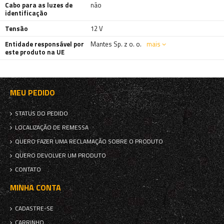
Cabo para as luzes de
não
identificação
Tensão
12 V
Entidade responsável por
Mantes Sp. z o. o.
mais
este produto na UE
MEU PEDIDO
STATUS DO PEDIDO
LOCALIZAÇÃO DE REMESSA
QUERO FAZER UMA RECLAMAÇÃO SOBRE O PRODUTO
QUERO DEVOLVER UM PRODUTO
CONTATO
MINHA CONTA
CADASTRE-SE
CARRINHO