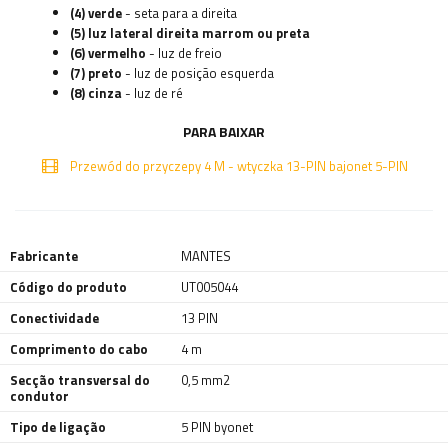
(4) verde
- seta para a direita
(5) luz lateral direita marrom ou preta
(6) vermelho
- luz de freio
(7) preto
- luz de posição esquerda
(8) cinza
- luz de ré
PARA BAIXAR
Przewód do przyczepy 4 M - wtyczka 13-PIN bajonet 5-PIN
Fabricante
MANTES
Código do produto
UT005044
Conectividade
13 PIN
Comprimento do cabo
4 m
Secção transversal do
0,5 mm2
condutor
Tipo de ligação
5 PIN byonet