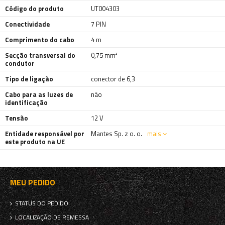
Código do produto
UT004303
Conectividade
7 PIN
Comprimento do cabo
4 m
Secção transversal do
0,75 mm²
condutor
Tipo de ligação
conector de 6,3
Cabo para as luzes de
não
identificação
Tensão
12 V
Entidade responsável por
Mantes Sp. z o. o.
mais
este produto na UE
MEU PEDIDO
STATUS DO PEDIDO
LOCALIZAÇÃO DE REMESSA