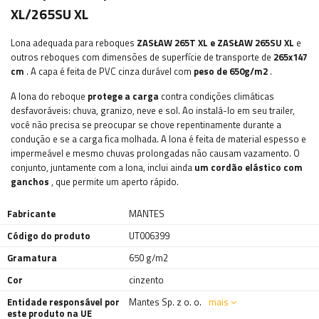
XL/265SU XL
Lona adequada para reboques
ZASŁAW 265T XL e ZASŁAW 265SU XL
e
outros reboques com dimensões de superfície de transporte de
265x147
cm
. A capa é feita de PVC cinza durável com
peso de 650g/m2
.
A lona do reboque
protege a carga
contra condições climáticas
desfavoráveis: chuva, granizo, neve e sol. Ao instalá-lo em seu trailer,
você não precisa se preocupar se chove repentinamente durante a
condução e se a carga fica molhada. A lona é feita de material espesso e
impermeável e mesmo chuvas prolongadas não causam vazamento. O
conjunto, juntamente com a lona, ​​​​inclui ainda
um cordão elástico com
ganchos
, que permite um aperto rápido.
Fabricante
MANTES
Código do produto
UT006399
Gramatura
650 g/m2
Cor
cinzento
Entidade responsável por
Mantes Sp. z o. o.
mais
este produto na UE