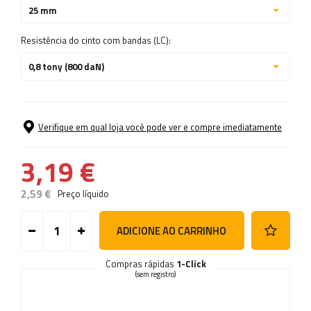
25 mm
Resistência do cinto com bandas (LC):
0,8 tony (800 daN)
Verifique em qual loja você pode ver e compre imediatamente
3,19 €
2,59 €
Preço líquido
ADICIONE AO CARRINHO
Compras rápidas
1-Click
(sem registro)