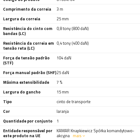
Comprimento da correia
3 m
Largura da correia
25 mm
Resistência do cinto com
0,8 tony (800 daN)
bandas (LC)
Resistência da correia em
0,4 tony (400 daN)
tensão reta (LC)
Força de tensão padrão
104 daN
(STF)
Força manual padrão (SHF)
25 daN
Máxima extensibilidade
7 %
Largura do gancho
15 mm
Tipo
cinto de transporte
Cor
laranja
Quantidade por conjunto
1
Entidade responsável por
KAMAR Knapkiewicz Spółka komandytowo-
este produto na UE
akcyjna
mais