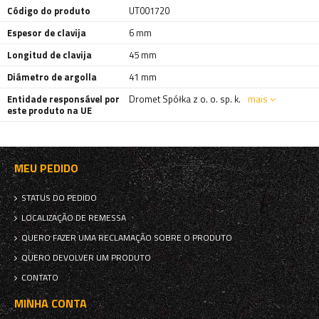
Código do produto
UT001720
Espesor de clavija
6 mm
Longitud de clavija
45 mm
Diámetro de argolla
41 mm
Entidade responsável por
Dromet Spółka z o. o. sp. k.
mais
este produto na UE
MEU PEDIDO
STATUS DO PEDIDO
LOCALIZAÇÃO DE REMESSA
QUERO FAZER UMA RECLAMAÇÃO SOBRE O PRODUTO
QUERO DEVOLVER UM PRODUTO
CONTATO
MINHA CONTA