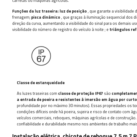
carretas ou máquinas agrícolas.
Funções da luz traseira:
luz de posição
, que garante a visibilidade d
frenagem;
pisca dinâmico
, que graças à iluminação sequencial dos d
direção da curva, aumentando a visibilidade do sinal para os demais us
visibilidade do número de registro do veículo à noite
;
e
triângulos ref
Classe de estanqueidade
As luzes traseiras com
classe de proteção IP67
são
completamen
a entrada de poeira e resistentes à imersão em água por curto
profundidade por no máximo 30 minutos). Essas propriedades os to
condições difíceis onde há poeira, sujeira e risco de contato com á
veículos comerciais, reboques, máquinas agrícolas e de construção
confiabilidade e durabilidade mesmo nos ambientes de trabalho mais
Instalação elétrica, chicote de reboque 7,5 m 7 P