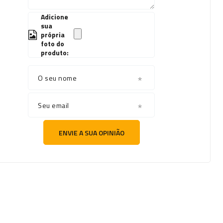
Adicione
sua
própria
foto do
produto:
O seu nome
Seu email
ENVIE A SUA OPINIÃO