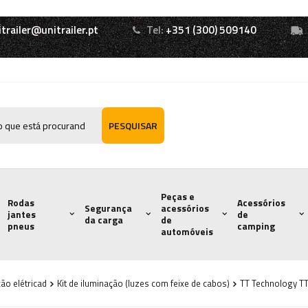
itrailer@unitrailer.pt
Tel:
+351 (300) 509140
PESQUISAR
Peças e
Rodas
Acessórios
Segurança
acessórios
jantes
de
da carga
de
pneus
camping
automóveis
ão elétricad
Kit de iluminação (luzes com feixe de cabos)
TT Technology TT