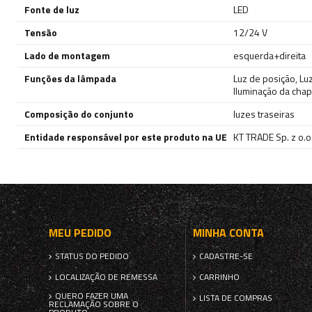
Fonte de luz
LED
Tensão
12/24 V
Lado de montagem
esquerda+direita
Funções da lâmpada
Luz de posição
,
Lu
Iluminação da chap
Composição do conjunto
luzes traseiras
Entidade responsável por este produto na UE
KT TRADE Sp. z o.o. 
MEU PEDIDO
MINHA CONTA
STATUS DO PEDIDO
CADASTRE-SE
LOCALIZAÇÃO DE REMESSA
CARRINHO
QUERO FAZER UMA
LISTA DE COMPRAS
RECLAMAÇÃO SOBRE O