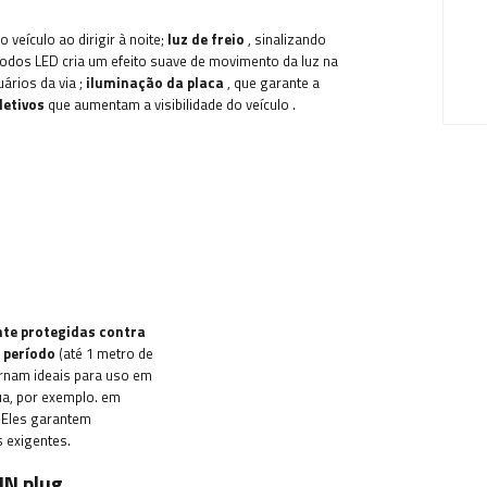
o veículo ao dirigir à noite;
luz de freio
, sinalizando
iodos LED cria um efeito suave de movimento da luz na
uários da via
;
iluminação da placa
, que garante a
letivos
que aumentam a visibilidade do veículo
.
te protegidas contra
 período
(até 1 metro de
rnam ideais para uso em
gua, por exemplo. em
. Eles garantem
 exigentes.
IN plug