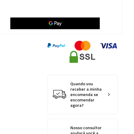
Quando vou
receber a minha
encomenda se
encomendar
agora?
Nosso consultor
ajudará você a