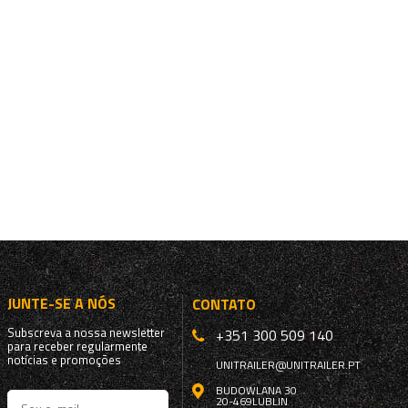
JUNTE-SE A NÓS
CONTATO
Subscreva a nossa newsletter
+351 300 509 140
para receber regularmente
notícias e promoções
UNITRAILER@UNITRAILER.PT
BUDOWLANA 30
20-469
LUBLIN