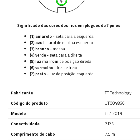
Significado das cores dos fios em plugues de 7 pinos
(1) amarelo
- seta para a esquerda
(2) azul
- farol de neblina esquerdo
(3) branco
- massa
(4) verde
- seta para a direita
(5) luz marrom
de posição direita
(6) vermelho
- luz de freio
(7) preto
- luz de posição esquerda
Fabricante
TT Technology
Código do produto
UT004866
Modelo
TT.12019
Conectividade
7 PIN
Comprimento do cabo
7,5 m