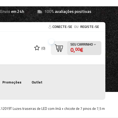
Envio
em 24h
100%
avaliações positivas
CONECTE-SE
OU
REGISTE-SE
SEU CARRINHO
0,
€
(0)
00
Promoções
Outlet
.12019T Luzes traseiras de LED com ímã + chicote de 7 pinos de 7,5 m