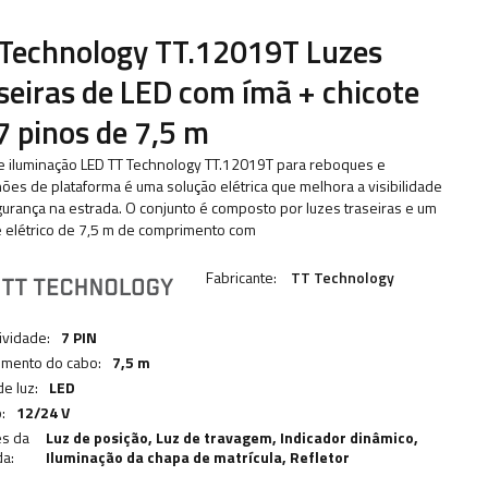
Technology TT.12019T Luzes
seiras de LED com ímã + chicote
7 pinos de 7,5 m
de iluminação LED TT Technology TT.12019T para reboques e
ões de plataforma é uma solução elétrica que melhora a visibilidade
gurança na estrada. O conjunto é composto por luzes traseiras e um
e elétrico de 7,5 m de comprimento com
Fabricante:
TT Technology
ividade:
7 PIN
mento do cabo:
7,5 m
de luz:
LED
:
12/24 V
es da
Luz de posição,
Luz de travagem
,
Indicador dinâmico
,
a:
Iluminação da chapa de matrícula
,
Refletor