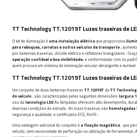
TT Technology TT.12019T Luzes traseiras de LED
O kit de iluminação é
uma instalação elétrica
que proporciona
ilumi
para reboques, carretas e outros veículos de transporte
, aumenta
por lanternas traseiras, chicote elétrico e refletores triangulares
. Graç
operação confiável e boa visibilidade.
e conformidade com os padrõe
quem procura um sistema de iluminação veicular abrangente e durável.
TT Technology TT.12019T Luzes traseiras de LED
Um conjunto de duas lanternas traseiras
TT.12019T
da
TT Technolog
do veículo
, são caracterizadas pelas seguintes dimensões:
largura 1
uso da
tecnologia LED
As lâmpadas oferecem alto desempenho, durabi
diversas condições de estrada
.
As luzes traseiras são
homologadas 
segurança e qualidade.
e certificados ECE, RoHS
.
Uma vantagem adicional do conjunto é
a fixação magnética
, que per
veículo, sem necessidade de perfuração ou utilização de ferramentas. 