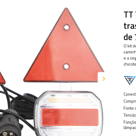
TT 
tra
de 
O kit 
caminh
e a se
chicot
Conect
Compri
Fonte 
Tensão
Funçõ
lâmpad