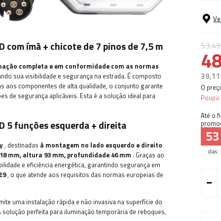
Ve
 com ímã + chicote de 7 pinos de 7,5 m
53,49
48
nação completa e em conformidade com as normas
39,11
ndo sua visibilidade e segurança na estrada. É composto
as aos componentes de alta qualidade, o conjunto garante
O preç
s de segurança aplicáveis. Esta é a solução ideal para
Poupa
Até o f
 5 funções esquerda + direita
promo
53
y
, destinadas
à montagem no lado esquerdo e direito
dias
18
mm, altura 93 mm, profundidade 46 mm
. Graças ao
lidade e eficiência energética, garantindo segurança em
E9
, o que
atende aos requisitos das normas europeias de
mite uma instalação rápida e não invasiva na superfície do
A solução perfeita para iluminação temporária de reboques,