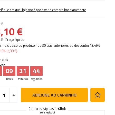
rifique em qual loja você pode ver e compre imediatamente
 €
,10 €
 €
Preço líquido
o mais baixo do produto nos 30 dias anteriores ao desconto:
43,49 €
10%
(
5,39 €
).
inal da
ção:
09
31
43
horas
minutos
segundos
ADICIONE AO CARRINHO
Compras rápidas
1-Click
(sem registro)