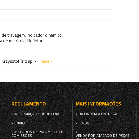
z de travagem
,
Indicador dinâmico
,
a de matrícula
,
Refletor
Krzysztof Tritt sp. k.
mais
REGULAMENTO
MAIS INFORMAÇÕES
INFORMAÇÃO SOBRE LOJA
DA ORDEM À ENTREGA
ENVIO
IVA 0%
MÉTODOS DE PAGAMENTO E
COMISSÕES
VENDA POR ATACADO DE PEÇAS