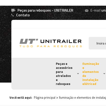
Peças para reboques - UNITRAILER
E-mail
un
Contato
Peças e
Iluminação
acessórios
e
para
elementos
atrelados
de
e
instalação
reboques
elétricad
Você está aqui:
Página principal
Iluminação e elementos de instalaç