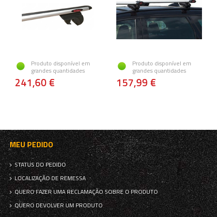
Produto disponível em
Produto disponível em
grandes quantidades
grandes quantidades
241,60 €
157,99 €
MEU PEDIDO
STATUS DO PEDIDO
LOCALIZAÇÃO DE REMESSA
QUERO FAZER UMA RECLAMAÇÃO SOBRE O PRODUTO
QUERO DEVOLVER UM PRODUTO