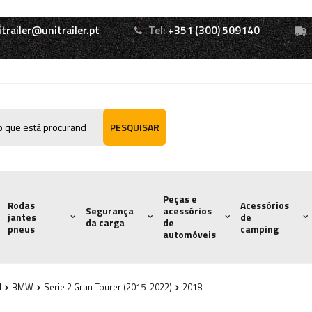
itrailer@unitrailer.pt
Tel:
+351 (300) 509140
PESQUISAR
Peças e
Rodas
Acessórios
Segurança
acessórios
jantes
de
da carga
de
pneus
camping
automóveis
l
BMW
Serie 2 Gran Tourer (2015-2022)
2018