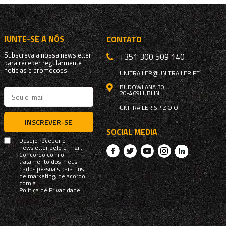
JUNTE-SE A NÓS
CONTATO
Subscreva a nossa newsletter
+351 300 509 140
para receber regularmente
notícias e promoções
UNITRAILER@UNITRAILER.PT
BUDOWLANA 30
20-469
LUBLIN
UNITRAILER SP. Z O.O.
INSCREVER-SE
SOCIAL MEDIA
Desejo receber o
newsletter pelo e-mail.
Concordo com o
tratamento dos meus
dados pessoais para fins
de marketing, de acordo
com a
Política de Privacidade