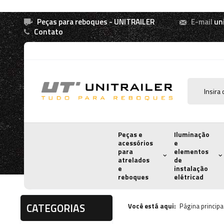
Peças para reboques - UNITRAILER
E-mail
un
Contato
Peças e
Iluminação
acessórios
e
para
elementos
atrelados
de
e
instalação
reboques
elétricad
CATEGORIAS
Você está aqui:
Página principa