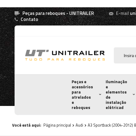
Peças para reboques - UNITRAILER
E-mail
un
Contato
Peças e
Iluminação
acessórios
e
para
elementos
atrelados
de
e
instalação
reboques
elétricad
Você está aqui:
Página principal
Audi
A3 Sportback (2004-2012) 