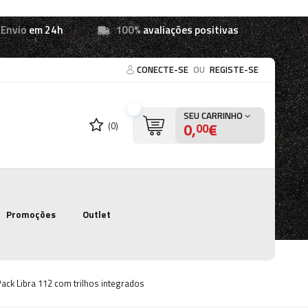
Envio
em 24h
100%
avaliações positivas
CONECTE-SE
OU
REGISTE-SE
SEU CARRINHO
0,
€
(0)
00
Promoções
Outlet
Pack Libra 112 com trilhos integrados