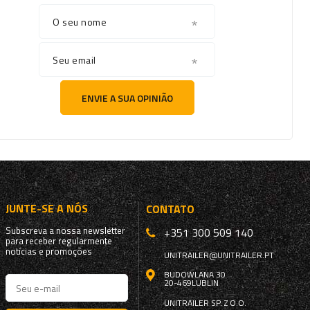
O seu nome
Seu email
ENVIE A SUA OPINIÃO
JUNTE-SE A NÓS
CONTATO
Subscreva a nossa newsletter
+351 300 509 140
para receber regularmente
notícias e promoções
UNITRAILER@UNITRAILER.PT
BUDOWLANA 30
20-469
LUBLIN
UNITRAILER SP. Z O.O.