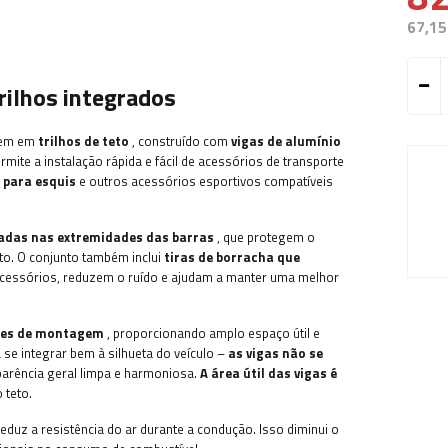
67,15
rilhos integrados
gem em
trilhos de teto
, construído com
vigas de alumínio
rmite a instalação rápida e fácil de acessórios de transporte
s para esquis
e outros acessórios esportivos compatíveis
adas nas extremidades das barras
, que protegem o
nto. O conjunto também inclui
tiras de borracha que
 acessórios, reduzem o ruído e ajudam a manter uma melhor
rtes de montagem
, proporcionando amplo espaço útil e
 se integrar bem à silhueta do veículo –
as vigas não se
parência geral limpa e harmoniosa.
A área útil das vigas é
 teto.
eduz a resistência do ar durante a condução. Isso diminui o