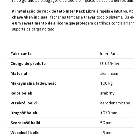
ruído gerado pelo bagageiro de teto e o impacto de equipamentos adi
A instalação do rack de teto Inter Pack Libra
é rápida e intuitiva.
chave Allen inclusa
, fechar as tampas e
travar
todo o sistema. Os 
e um revestimento de silicone
que protegem os trilhos contra arranh
suporte de carga no teto.
Fabricante
Inter Pack
Código do produto
UT015464
Material
aluminium
Maksymalna ładowność
100 kg
Kolor belek
srebrny
Przekrój belki
aerodynamiczny
Długość belek
1070 mm
Szerokość belki
50 mm
Wysokość belki
25 mm