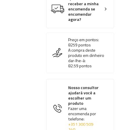
receber a minha
encomenda se
encomendar
agora?
Preço em pontos:
8259
pontos
A compra deste
produto em dinheiro
dar-lhe-á:
82.59
pontos
Nosso consultor
ajudará você a
escolher um
produto
Fazer uma
encomenda por
telefone:
+351 300 509
140