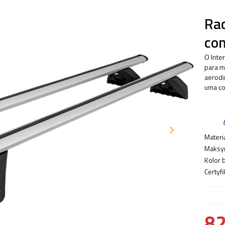
Rac
com
O Inte
para m
aerodi
uma co
Materia
Maksy
Kolor 
Certyfi
82