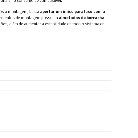
cionais no consumo de combustível.
 Após a montagem, basta
apertar um único parafuso com a
elementos de montagem possuem
almofadas de borracha
ões, além de aumentar a estabilidade de todo o sistema de