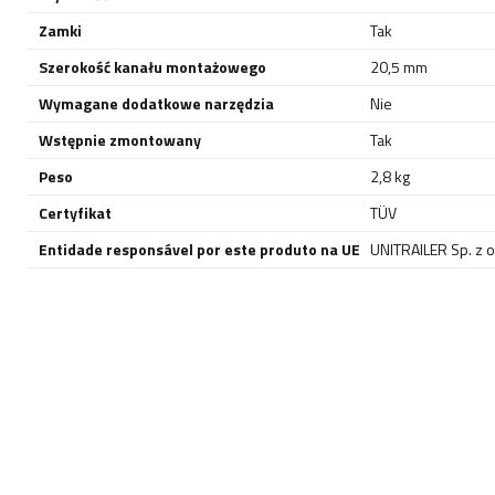
Zamki
Tak
Szerokość kanału montażowego
20,5 mm
Wymagane dodatkowe narzędzia
Nie
Wstępnie zmontowany
Tak
Peso
2,8 kg
Certyfikat
TÜV
Entidade responsável por este produto na UE
UNITRAILER Sp. z o