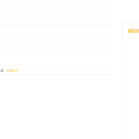
REV
.o
mais