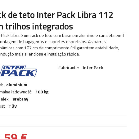
k de teto Inter Pack Libra 112
 trilhos integrados
r Pack Libra é um rack de teto com base em alumínio e canaleta em T
ontagem de bagageiros e suportes esportivos. As barras
nâmicas com 107 cm de comprimento útil garantem estabilidade,
ndução mais silenciosa e instalação rápida.
Fabricante:
Inter Pack
l:
aluminium
malna ładowność:
100 kg
belek:
srebrny
kat:
TÜV
,59 €