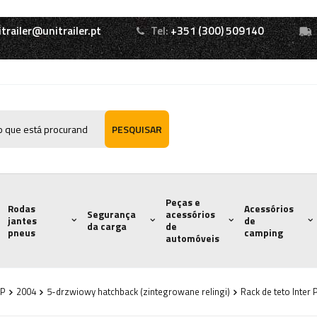
itrailer@unitrailer.pt
Tel:
+351 (300) 509140
PESQUISAR
Peças e
Rodas
Acessórios
Segurança
acessórios
jantes
de
da carga
de
pneus
camping
automóveis
8P
2004
5-drzwiowy hatchback (zintegrowane relingi)
Rack de teto Inter 