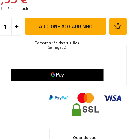
 €
Preço líquido
ADICIONE AO CARRINHO
Compras rápidas
1-Click
(sem registro)
Quando vou