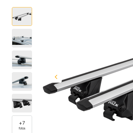
+
7
fotos