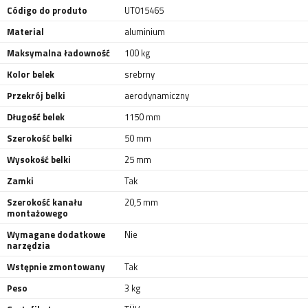
Código do produto
UT015465
Material
aluminium
Maksymalna ładowność
100 kg
Kolor belek
srebrny
Przekrój belki
aerodynamiczny
Długość belek
1150 mm
Szerokość belki
50 mm
Wysokość belki
25 mm
Zamki
Tak
Szerokość kanału
20,5 mm
montażowego
Wymagane dodatkowe
Nie
narzędzia
Wstępnie zmontowany
Tak
Peso
3 kg