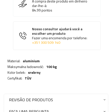
A compra deste produto em dinheiro
dar-lhe-á:
84.99
pontos
Nosso consultor ajudará você a
escolher um produto
Fazer uma encomenda por telefone:
+351 300 509 140
Material:
aluminium
Maksymalna ładowność:
100 kg
Kolor belek:
srebrny
Certyfikat:
TÜV
REVISÃO DE PRODUTOS
FAÇA UMA PERGUNTA