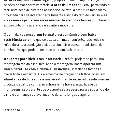
opções de transporte versáteis.
A área útil mede 115 cm
, permitindo a
fácil instalação de diversos acessórios de teto. A estrutura também foi
projetada para se integrar perfeitamente à linha do teto do veículo –
as
vigas não se projetam excessivamente além das barras
, conferindo
ao conjunto uma aparência elegante e moderna.
O perfil da viga possui
um formato aerodinâmico com baixa
resistência ao ar
, o que se traduz em maior conforto. Isso reduz o
ruído durante a condução e ajuda a diminuir o consumo adicional de
combustível que pode ocorrer ao usar um rack de teto.
O suporte para bicicletas Inter Pack Libra
foi projetado para uma
montagem rápida e intuitiva. Após a montagem, basta
apertar um
único parafuso com a chave Allen inclusa
, instalar as tampas e
travar toda a estrutura. Os elementos de fixação nos trilhos possuem
almofadas de borracha e um revestimento especial de silicone
que
protege os trilhos contra arranhões e melhora a estabilidade da
montagem. Isso garante que o suporte seja seguro para a superfície do
trilho e permaneça estável mesmo durante longas viagens.
Fabricante
Inter Pack