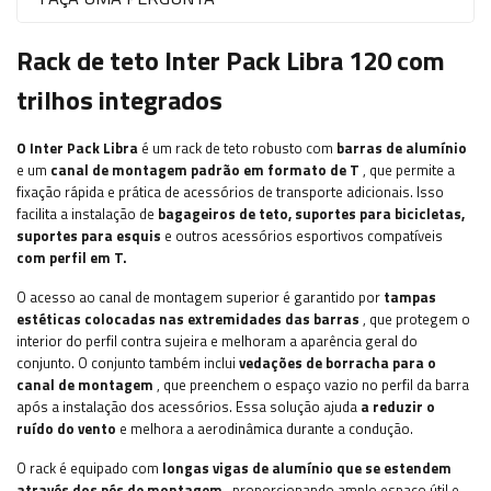
Rack de teto Inter Pack Libra 120 com
trilhos integrados
O Inter Pack Libra
é um rack de teto robusto com
barras de alumínio
e um
canal de montagem padrão em formato de T
, que permite a
fixação rápida e prática de acessórios de transporte adicionais. Isso
facilita a instalação de
bagageiros de teto, suportes para bicicletas,
suportes para esquis
e outros acessórios esportivos compatíveis
com perfil em T.
O acesso ao canal de montagem superior é garantido por
tampas
estéticas colocadas nas extremidades das barras
, que protegem o
interior do perfil contra sujeira e melhoram a aparência geral do
conjunto. O conjunto também inclui
vedações de borracha para o
canal de montagem
, que preenchem o espaço vazio no perfil da barra
após a instalação dos acessórios. Essa solução ajuda
a reduzir o
ruído do vento
e melhora a aerodinâmica durante a condução.
O rack é equipado com
longas vigas de alumínio que se estendem
através dos pés de montagem
, proporcionando amplo espaço útil e