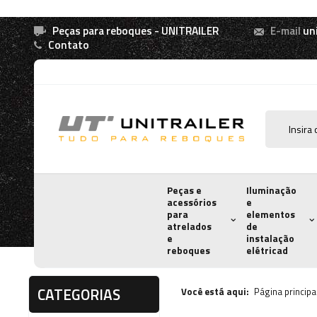
Peças para reboques - UNITRAILER
E-mail
un
Contato
Peças e
Iluminação
acessórios
e
para
elementos
atrelados
de
e
instalação
reboques
elétricad
CATEGORIAS
Você está aqui:
Página principa