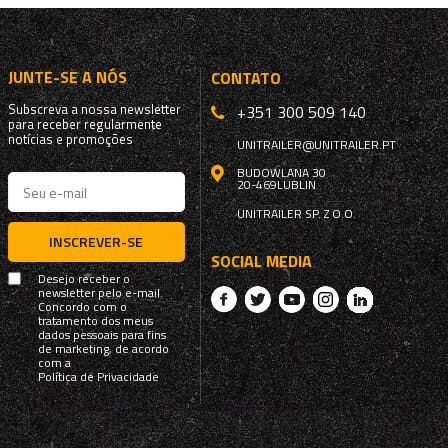
JUNTE-SE A NÓS
CONTATO
Subscreva a nossa newsletter
+351 300 509 140
para receber regularmente
notícias e promoções
UNITRAILER@UNITRAILER.PT
BUDOWLANA 30
20-469
LUBLIN
UNITRAILER SP. Z O.O.
INSCREVER-SE
SOCIAL MEDIA
Desejo receber o
newsletter pelo e-mail.
Concordo com o
tratamento dos meus
dados pessoais para fins
de marketing, de acordo
com a
Política de Privacidade