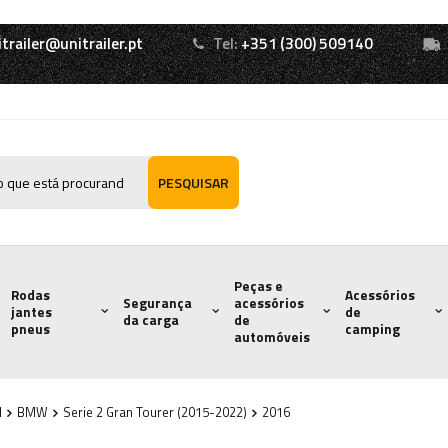
itrailer@unitrailer.pt
Tel:
+351 (300) 509140
PESQUISAR
Peças e
Rodas
Acessórios
Segurança
acessórios
jantes
de
da carga
de
pneus
camping
automóveis
l
BMW
Serie 2 Gran Tourer (2015-2022)
2016