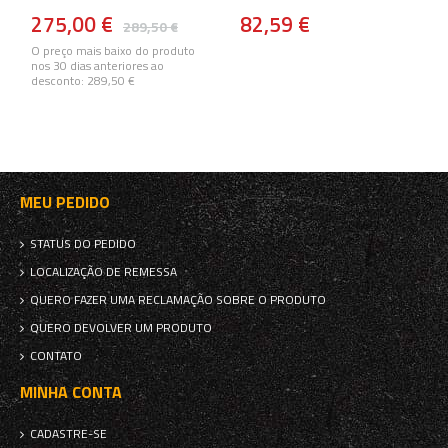
275,00 €
82,59 €
289,50 €
O preço mais baixo do produto
nos 30 dias anteriores ao
desconto:
289,50 €
MEU PEDIDO
STATUS DO PEDIDO
LOCALIZAÇÃO DE REMESSA
QUERO FAZER UMA RECLAMAÇÃO SOBRE O PRODUTO
QUERO DEVOLVER UM PRODUTO
CONTATO
MINHA CONTA
CADASTRE-SE