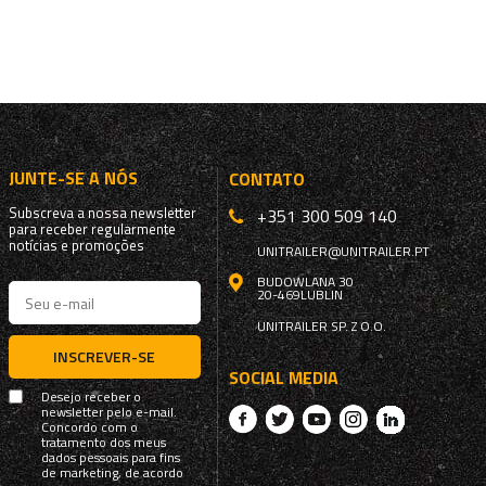
JUNTE-SE A NÓS
CONTATO
Subscreva a nossa newsletter
+351 300 509 140
para receber regularmente
notícias e promoções
UNITRAILER@UNITRAILER.PT
BUDOWLANA 30
20-469
LUBLIN
UNITRAILER SP. Z O.O.
INSCREVER-SE
SOCIAL MEDIA
Desejo receber o
newsletter pelo e-mail.
Concordo com o
tratamento dos meus
dados pessoais para fins
de marketing, de acordo