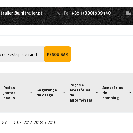
itrailer@unitrailer.pt
Tel:
+351 (300) 509140
PESQUISAR
Peças e
Rodas
Acessórios
Segurança
acessórios
jantes
de
da carga
de
pneus
camping
automóveis
l
Audi
Q3 (2012-2018)
2016