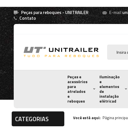
Peças para reboques - UNITRAILER
E-mail
un
Contato
Peças e
Iluminação
acessórios
e
para
elementos
atrelados
de
e
instalação
reboques
elétricad
CATEGORIAS
Você está aqui:
Página principa