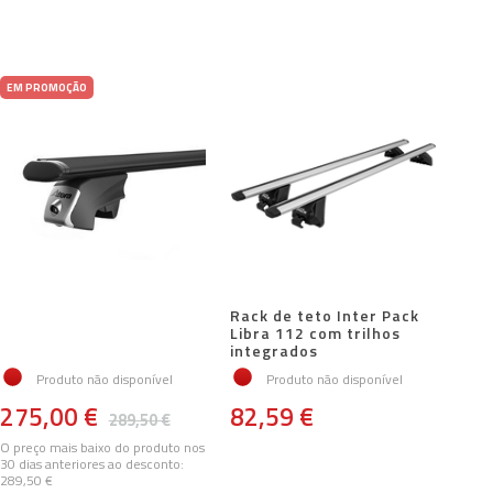
EM PROMOÇÃO
Rack de teto Inter Pack
Libra 112 com trilhos
integrados
Produto não disponível
Produto não disponível
275,00 €
82,59 €
289,50 €
O preço mais baixo do produto nos
30 dias anteriores ao desconto:
289,50 €