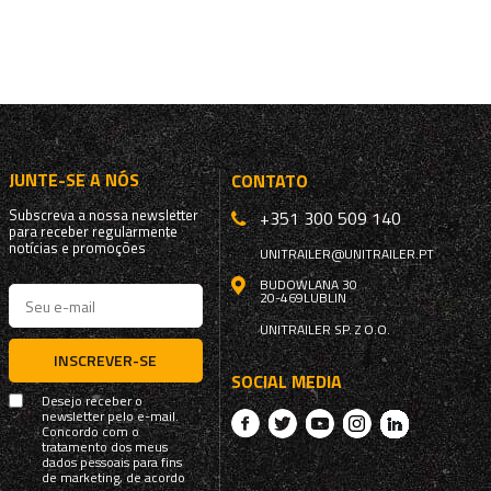
JUNTE-SE A NÓS
CONTATO
Subscreva a nossa newsletter
+351 300 509 140
para receber regularmente
notícias e promoções
UNITRAILER@UNITRAILER.PT
BUDOWLANA 30
20-469
LUBLIN
UNITRAILER SP. Z O.O.
INSCREVER-SE
SOCIAL MEDIA
Desejo receber o
newsletter pelo e-mail.
Concordo com o
tratamento dos meus
dados pessoais para fins
de marketing, de acordo