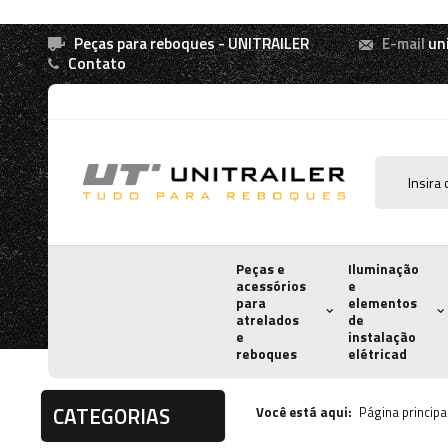
Peças para reboques - UNITRAILER
E-mail
un
Contato
Peças e
Iluminação
acessórios
e
para
elementos
atrelados
de
e
instalação
reboques
elétricad
CATEGORIAS
Você está aqui:
Página principa