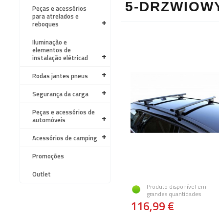
5-DRZWIOWY
Peças e acessórios
para atrelados e
reboques
Iluminação e
elementos de
instalação elétricad
Rodas jantes pneus
Segurança da carga
Peças e acessórios de
automóveis
Acessórios de camping
Promoções
Outlet
Produto disponível em
grandes quantidades
116,99 €