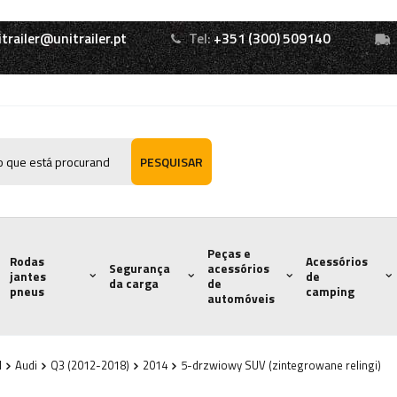
itrailer@unitrailer.pt
Tel:
+351 (300) 509140
PESQUISAR
Peças e
Rodas
Acessórios
Segurança
acessórios
jantes
de
da carga
de
pneus
camping
automóveis
l
Audi
Q3 (2012-2018)
2014
5-drzwiowy SUV (zintegrowane relingi)