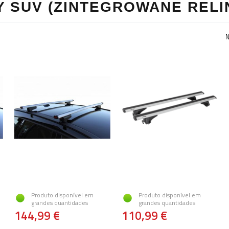
 SUV (ZINTEGROWANE RELI
N
Produto disponível em
Produto disponível em
grandes quantidades
grandes quantidades
144,99 €
110,99 €