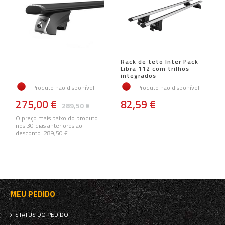
Rack de teto Inter Pack
Libra 112 com trilhos
integrados
Produto não disponível
Produto não disponível
275,00 €
82,59 €
289,50 €
O preço mais baixo do produto
nos 30 dias anteriores ao
desconto:
289,50 €
MEU PEDIDO
STATUS DO PEDIDO