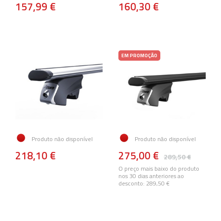
157,99 €
160,30 €
EM PROMOÇÃO
Produto não disponível
Produto não disponível
218,10 €
275,00 €
289,50 €
O preço mais baixo do produto
nos 30 dias anteriores ao
desconto:
289,50 €