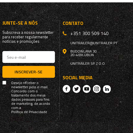
JUNTE-SE A NÓS
CONTATO
Subscreva a nossa newsletter
+351 300 509 140
para receber regularmente
notícias e promoções
UNITRAILER@UNITRAILER.PT
BUDOWLANA 30
20-469
LUBLIN
UNITRAILER SP. Z O.O.
INSCREVER-SE
SOCIAL MEDIA
Desejo receber o
newsletter pelo e-mail.
Concordo com o
tratamento dos meus
dados pessoais para fins
de marketing, de acordo
com a
Política de Privacidade