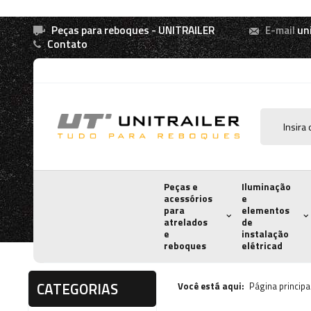
Peças para reboques - UNITRAILER
E-mail
un
Contato
Peças e
Iluminação
acessórios
e
para
elementos
atrelados
de
e
instalação
reboques
elétricad
CATEGORIAS
Você está aqui:
Página principa