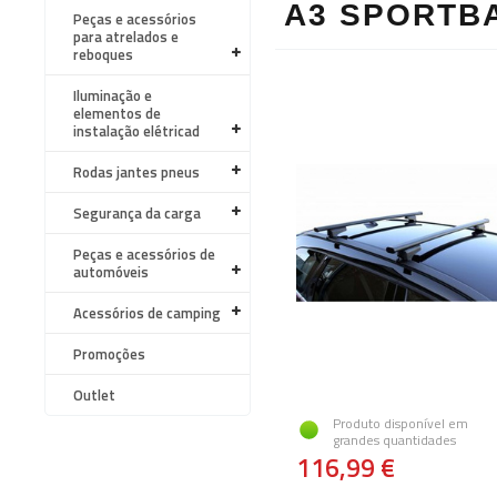
A3 SPORTBA
Peças e acessórios
para atrelados e
reboques
Iluminação e
elementos de
instalação elétricad
Rodas jantes pneus
Segurança da carga
Peças e acessórios de
automóveis
Acessórios de camping
Promoções
Outlet
Produto disponível em
grandes quantidades
116,99 €