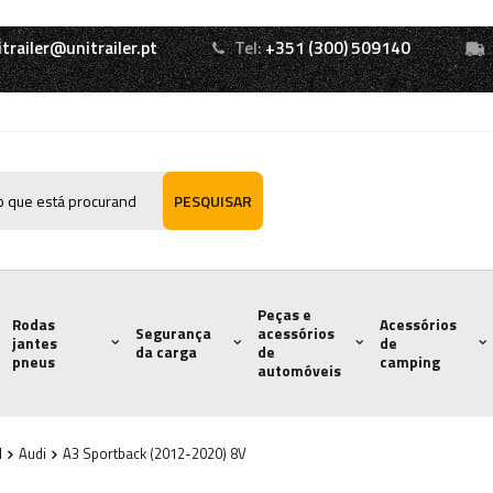
itrailer@unitrailer.pt
Tel:
+351 (300) 509140
PESQUISAR
Peças e
Rodas
Acessórios
Segurança
acessórios
jantes
de
da carga
de
pneus
camping
automóveis
l
Audi
A3 Sportback (2012-2020) 8V