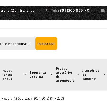
itrailer@unitrailer.pt
Tel:
+351 (300) 509140
PESQUISAR
Peças e
Rodas
Acessórios
Segurança
acessórios
jantes
de
da carga
de
pneus
camping
automóveis
l
Audi
A3 Sportback (2004-2012) 8P
2008