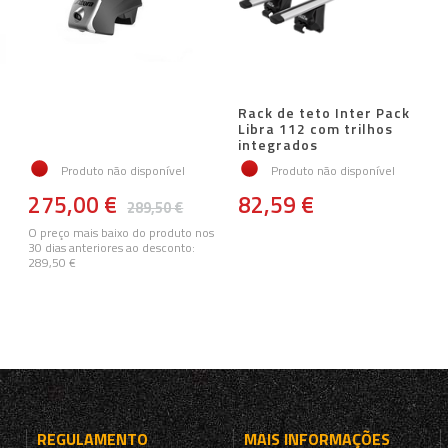
Rack de teto Inter Pack
Libra 112 com trilhos
integrados
Produto não disponível
Produto não disponível
275,00 €
82,59 €
289,50 €
O preço mais baixo do produto nos
30 dias anteriores ao desconto:
289,50 €
REGULAMENTO
MAIS INFORMAÇÕES