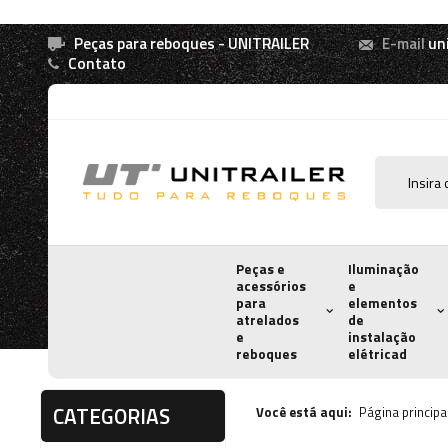
Peças para reboques - UNITRAILER
E-mail
un
Contato
Peças e
Iluminação
acessórios
e
para
elementos
atrelados
de
e
instalação
reboques
elétricad
CATEGORIAS
Você está aqui:
Página principa